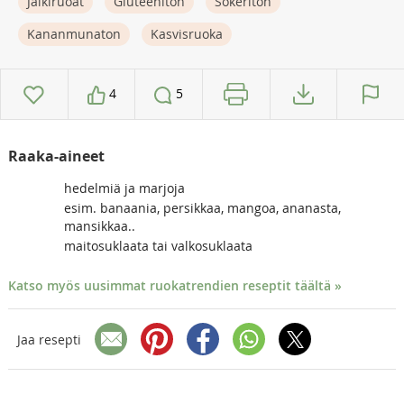
Jälkiruoat
Gluteeniton
Sokeriton
Kananmunaton
Kasvisruoka
4
5
Raaka-aineet
hedelmiä ja marjoja
esim. banaania, persikkaa, mangoa, ananasta,
mansikkaa..
maitosuklaata tai valkosuklaata
Katso myös uusimmat ruokatrendien reseptit täältä »
Jaa resepti