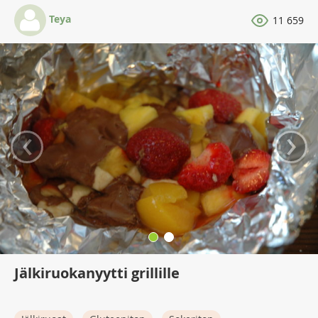
Teya
11 659
‹
›
Jälkiruokanyytti grillille