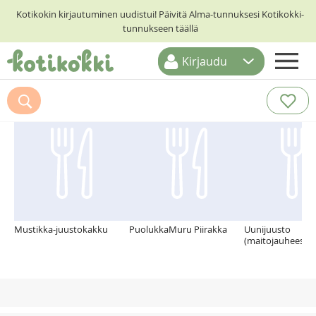
Kotikokin kirjautuminen uudistui! Päivitä Alma-tunnuksesi Kotikokki-
tunnukseen täällä
Kirjaudu
ETUSIVU
Suosittelemme myös
RESEPTIHAKU
RUOKATEEMAT
KESKUSTELUT
KOTIKOKIT
Mustikka-juustokakku
PuolukkaMuru Piirakka
Uunijuusto
(maitojauheesta)