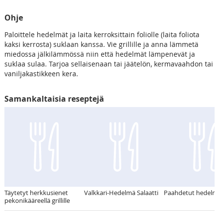
Ohje
Paloittele hedelmät ja laita kerroksittain foliolle (laita foliota
kaksi kerrosta) suklaan kanssa. Vie grillille ja anna lämmetä
miedossa jälkilämmössä niin että hedelmät lämpenevät ja
suklaa sulaa. Tarjoa sellaisenaan tai jäätelön, kermavaahdon tai
vaniljakastikkeen kera.
Samankaltaisia reseptejä
Täytetyt herkkusienet
Valkkari-Hedelmä Salaatti
Paahdetut hedelm
pekonikääreellä grillille