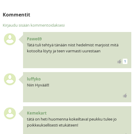
Kommentit
Kirjaudu sisään kommentoidaksesi
Pawe69
Tätä tuli tehtyä tänään niist hedelmist marjoist mitä
kotoolta löyty ja teen varmasti uurestaan
1
luffyko
Niin Hyvää!!!
Kemekart
tätä on heti huomenna kokeiltava! peukku tulee jo
poikkeuksellisesti etukäteen!