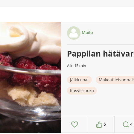
Mailo
Pappilan hätävar
Alle 15 min
Jälkiruoat
Makeat leivonnai
Kasvisruoka
6
4