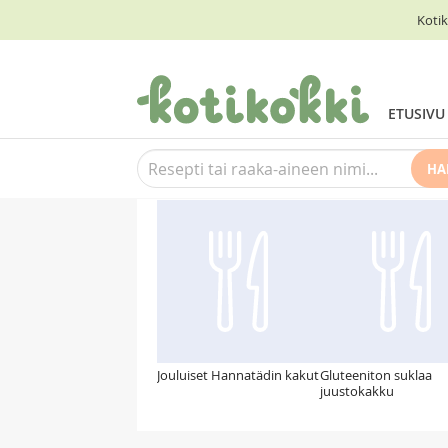
Kotik
ETUSIVU
HA
Suosittelemme myös
Jouluiset Hannatädin kakut
Gluteeniton suklaa
juustokakku