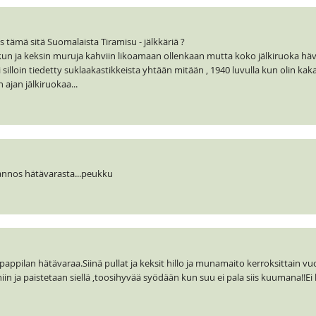
s tämä sitä Suomalaista Tiramisu - jälkkäriä ?
akun ja keksin muruja kahviin likoamaan ollenkaan mutta koko jälkiruoka hävi
i silloin tiedetty suklaakastikkeista yhtään mitään , 1940 luvulla kun olin kaka
ajan jälkiruokaa...
annos hätävarasta...peukku
 pappilan hätävaraa.Siinä pullat ja keksit hillo ja munamaito kerroksittain v
niin ja paistetaan siellä ,toosihyvää syödään kun suu ei pala siis kuumana!!Ei