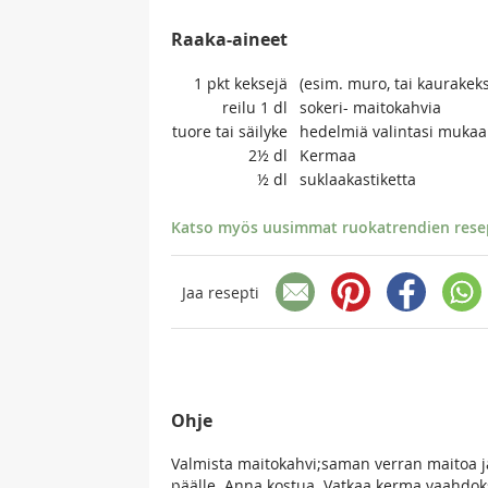
Raaka-aineet
1 pkt
keksejä
(esim. muro, tai kaurakeks
reilu 1
dl
sokeri- maitokahvia
tuore
tai säilyke
hedelmiä valintasi muka
2½
dl
Kermaa
½
dl
suklaakastiketta
Katso myös uusimmat ruokatrendien resept
Jaa resepti
Ohje
Valmista maitokahvi;saman verran maitoa ja
päälle. Anna kostua. Vatkaa kerma vaahdoks