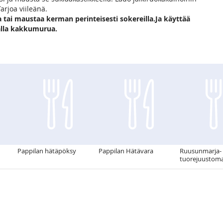
arjoa viileänä.
 tai maustaa kerman perinteisesti sokereilla.Ja käyttää
lalla kakkumurua.
Pappilan hätäpöksy
Pappilan Hätävara
Ruusunmarja-
tuorejuustoma