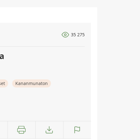
35 275
a
set
Kananmunaton