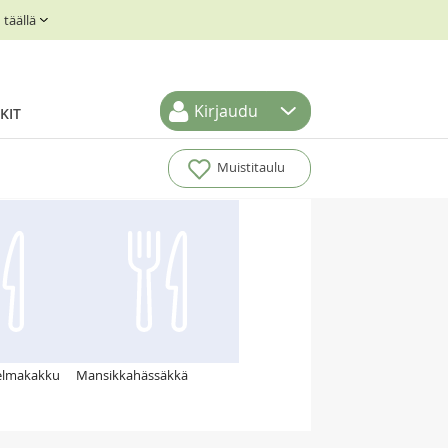
täällä
Kirjaudu
KIT
Muistitaulu
elmakakku
Mansikkahässäkkä