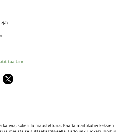
ejä)
an
it täältä »
 kahvia, sokerilla maustettuna. Kaada maitokahvi keksien
i ja mausta se suklaakastikkeella. Lado jälkiruokakulhoihin