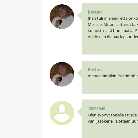
Bettan
Ihan tuli mieleeni että onko
Meillä ei Muori laittanut k
kulhosta siitä huolimatta. E
onkin niin ihanaa lapsuuden 
Bettan
menee tämäkin "siistimpi" 
18081948
Olen syönyt toisella tavalla
vaniljasokeria ,laitetaan uu