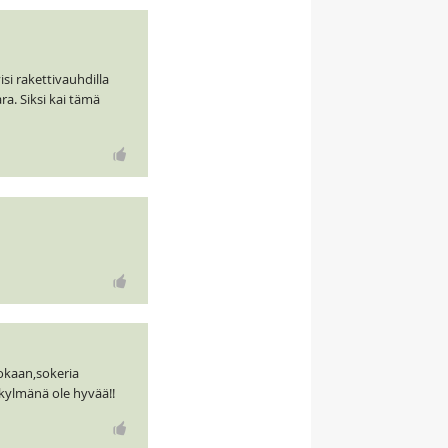
si rakettivauhdilla
ra. Siksi kai tämä
uokaan,sokeria
 kylmänä ole hyvää!!