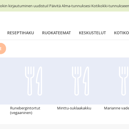
okin kirjautuminen uudistui! Päivitä Alma-tunnuksesi Kotikokki-tunnukseen 
RESEPTIHAKU
RUOKATEEMAT
KESKUSTELUT
KOTIKO
E
Runebergintortut
Minttu-suklaakakku
Marianne vad
(vegaaninen)