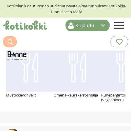
Kotikokin kirjautuminen uudistui! Päivitä Alma-tunnuksesi Kotikokki-
tunnukseen täällä
Kirjaudu
ETUSIVU
Suosittelemme myös
RESEPTIHAKU
RUOKATEEMAT
KESKUSTELUT
KOTIKOKIT
Mustikkavohvelit
Omena-kaurakerrosmalja
Runebergintortu
(vegaaninen)