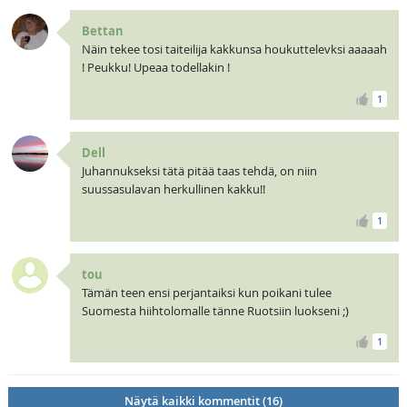
Bettan
Näin tekee tosi taiteilija kakkunsa houkuttelevksi aaaaah
! Peukku! Upeaa todellakin !
1
Dell
Juhannukseksi tätä pitää taas tehdä, on niin
suussasulavan herkullinen kakku!!
1
tou
Tämän teen ensi perjantaiksi kun poikani tulee
Suomesta hiihtolomalle tänne Ruotsiin luokseni ;)
1
Näytä kaikki kommentit (16)