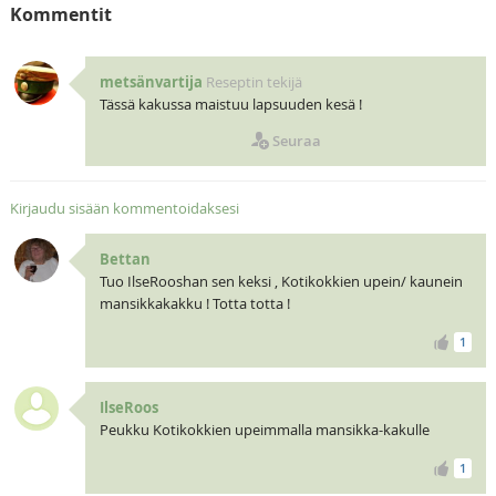
Kommentit
metsänvartija
Reseptin tekijä
Tässä kakussa maistuu lapsuuden kesä !
Seuraa
Kirjaudu sisään kommentoidaksesi
Bettan
Tuo IlseRooshan sen keksi , Kotikokkien upein/ kaunein
mansikkakakku ! Totta totta !
1
IlseRoos
Peukku Kotikokkien upeimmalla mansikka-kakulle
1