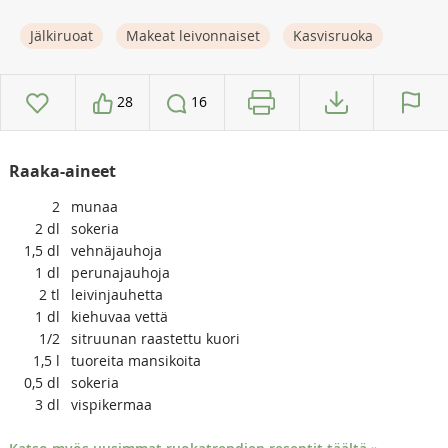
Jälkiruoat
Makeat leivonnaiset
Kasvisruoka
28
16
Raaka-aineet
2
munaa
2
dl
sokeria
1,5
dl
vehnäjauhoja
1
dl
perunajauhoja
2
tl
leivinjauhetta
1
dl
kiehuvaa vettä
1/2
sitruunan raastettu kuori
1,5
l
tuoreita mansikoita
0,5
dl
sokeria
3
dl
vispikermaa