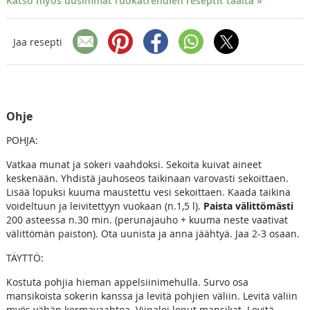
Katso myös uusimmat ruokatrendien reseptit täältä »
Jaa resepti
Ohje
POHJA:
Vatkaa munat ja sokeri vaahdoksi. Sekoita kuivat aineet
keskenään. Yhdistä jauhoseos taikinaan varovasti sekoittaen.
Lisää lopuksi kuuma maustettu vesi sekoittaen. Kaada taikina
voideltuun ja leivitettyyn vuokaan (n.1,5 l).
Paista välittömästi
200 asteessa n.30 min. (perunajauho + kuuma neste vaativat
välittömän paiston). Ota uunista ja anna jäähtyä. Jaa 2-3 osaan.
TÄYTTÖ:
Kostuta pohjia hieman appelsiinimehulla. Survo osa
mansikoista sokerin kanssa ja levitä pohjien väliin. Levitä väliin
myös vähän kermavaahtoa. Viipaloi loput mansikat. Levitä