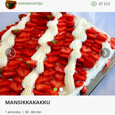
metsänvartija
37 212
‹
›
MANSIKKAKAKKU
1 annosta
30 - 60 min