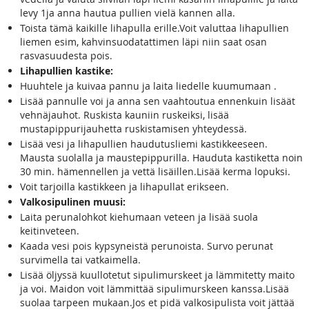
levy 1ja anna hautua pullien vielä kannen alla.
Toista tämä kaikille lihapulla erille.Voit valuttaa lihapullien
liemen esim, kahvinsuodatattimen läpi niin saat osan
rasvasuudesta pois.
Lihapullien kastike:
Huuhtele ja kuivaa pannu ja laita liedelle kuumumaan .
Lisää pannulle voi ja anna sen vaahtoutua ennenkuin lisäät
vehnäjauhot. Ruskista kauniin ruskeiksi, lisää
mustapippurijauhetta ruskistamisen yhteydessä.
Lisää vesi ja lihapullien haudutusliemi kastikkeeseen.
Mausta suolalla ja maustepippurilla. Hauduta kastiketta noin
30 min. hämennellen ja vettä lisäillen.Lisää kerma lopuksi.
Voit tarjoilla kastikkeen ja lihapullat erikseen.
Valkosipulinen muusi:
Laita perunalohkot kiehumaan veteen ja lisää suola
keitinveteen.
Kaada vesi pois kypsyneistä perunoista. Survo perunat
survimella tai vatkaimella.
Lisää öljyssä kuullotetut sipulimurskeet ja lämmitetty maito
ja voi. Maidon voit lämmittää sipulimurskeen kanssa.Lisää
suolaa tarpeen mukaan.Jos et pidä valkosipulista voit jättää