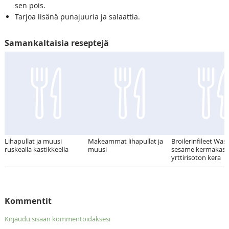
sen pois.
Tarjoa lisänä punajuuria ja salaattia.
Samankaltaisia reseptejä
Lihapullat ja muusi
Makeammat lihapullat ja
Broilerinfileet Was
ruskealla kastikkeella
muusi
sesame kermakast
yrttirisoton kera
Kommentit
Kirjaudu sisään kommentoidaksesi