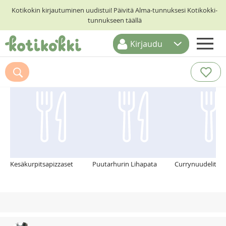
Kotikokin kirjautuminen uudistui! Päivitä Alma-tunnuksesi Kotikokki-
tunnukseen täällä
Kirjaudu
ETUSIVU
Suosittelemme myös
RESEPTIHAKU
RUOKATEEMAT
KESKUSTELUT
KOTIKOKIT
Kesäkurpitsapizzaset
Puutarhurin Lihapata
Currynuudelit