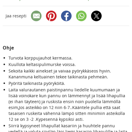
Jaa resepti
Ohje
Turvota korppujauhot kermassa.
Kuullota keltasipulimurske voissa.
Sekoita kaikki ainekset ja vaivaa pyörykkäseos hyvin.
Kananmuna keltuainen tekee taikinasta pehmeän.
Pyöritä taikinasta pyöryköitä.
Laita valurautanen paistinpannu liedelle kuumumaan ja
lisää voinokare kun pannu on lämmennyt ja lisää lihapullia
(ei ihan täyteen) ja ruskista ensin noin puolella lämmöllä
esim,Jos asteikko on 12 niin 6-7..Kääntele pullia että saat
tasaisen ruskeita vähennä lämpö sitten minimiin asteikolla
12 se on 3 -2 .Kypesennä kypsiksi asti.
Siirrä kypsyneet lihapullat kasariin ja huuhtele pannu
vedellä ja valuta siivilän läpi liemi kasariin lihapulille ja laita