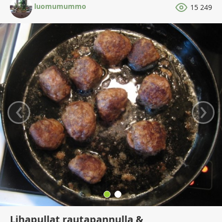
luomumummo
15 249
‹
›
Lihapullat rautapannulla &