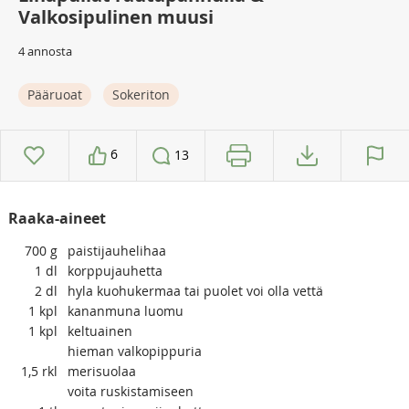
Valkosipulinen muusi
4 annosta
Pääruoat
Sokeriton
6
13
Raaka-aineet
700
g
paistijauhelihaa
1
dl
korppujauhetta
2
dl
hyla kuohukermaa tai puolet voi olla vettä
1
kpl
kananmuna luomu
1
kpl
keltuainen
hieman valkopippuria
1,5
rkl
merisuolaa
voita ruskistamiseen