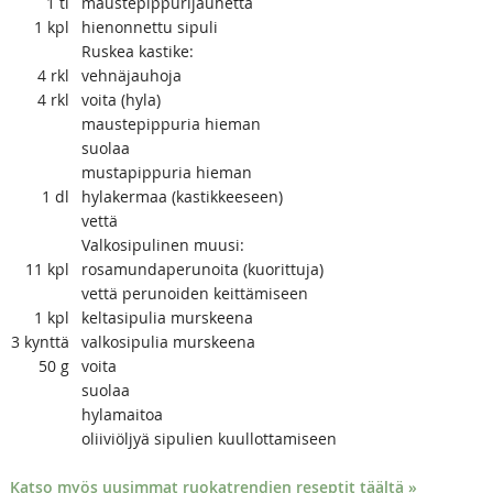
1
tl
maustepippurijauhetta
1
kpl
hienonnettu sipuli
Ruskea kastike:
4
rkl
vehnäjauhoja
4
rkl
voita (hyla)
maustepippuria hieman
suolaa
mustapippuria hieman
1
dl
hylakermaa (kastikkeeseen)
vettä
Valkosipulinen muusi:
11
kpl
rosamundaperunoita (kuorittuja)
vettä perunoiden keittämiseen
1
kpl
keltasipulia murskeena
3
kynttä
valkosipulia murskeena
50
g
voita
suolaa
hylamaitoa
oliiviöljyä sipulien kuullottamiseen
Katso myös uusimmat ruokatrendien reseptit täältä »