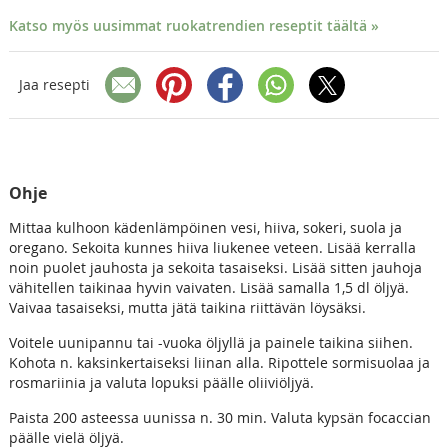
Katso myös uusimmat ruokatrendien reseptit täältä »
Jaa resepti
Ohje
Mittaa kulhoon kädenlämpöinen vesi, hiiva, sokeri, suola ja
oregano. Sekoita kunnes hiiva liukenee veteen. Lisää kerralla
noin puolet jauhosta ja sekoita tasaiseksi. Lisää sitten jauhoja
vähitellen taikinaa hyvin vaivaten. Lisää samalla 1,5 dl öljyä.
Vaivaa tasaiseksi, mutta jätä taikina riittävän löysäksi.
Voitele uunipannu tai -vuoka öljyllä ja painele taikina siihen.
Kohota n. kaksinkertaiseksi liinan alla. Ripottele sormisuolaa ja
rosmariinia ja valuta lopuksi päälle oliiviöljyä.
Paista 200 asteessa uunissa n. 30 min. Valuta kypsän focaccian
päälle vielä öljyä.