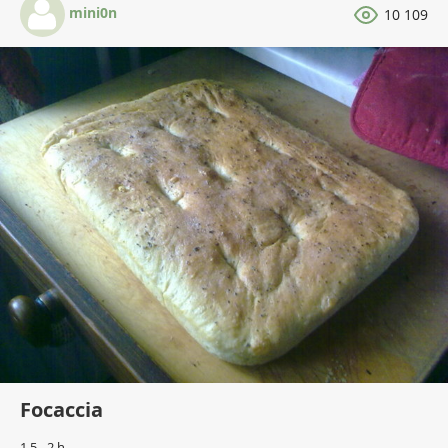
mini0n
10 109
Focaccia
1,5 - 2 h