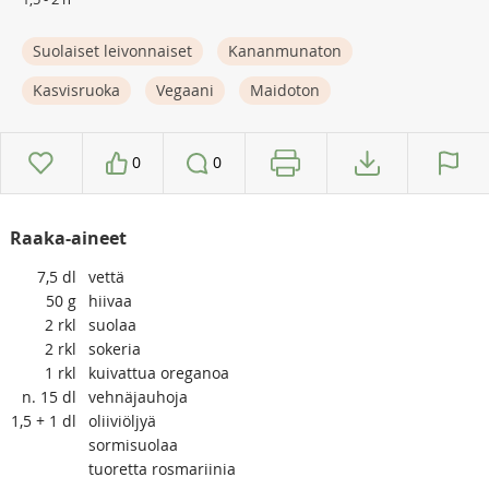
Suolaiset leivonnaiset
Kananmunaton
Kasvisruoka
Vegaani
Maidoton
0
0
Raaka-aineet
7,5
dl
vettä
50
g
hiivaa
2
rkl
suolaa
2
rkl
sokeria
1
rkl
kuivattua oreganoa
n. 15
dl
vehnäjauhoja
1,5 + 1
dl
oliiviöljyä
sormisuolaa
tuoretta rosmariinia