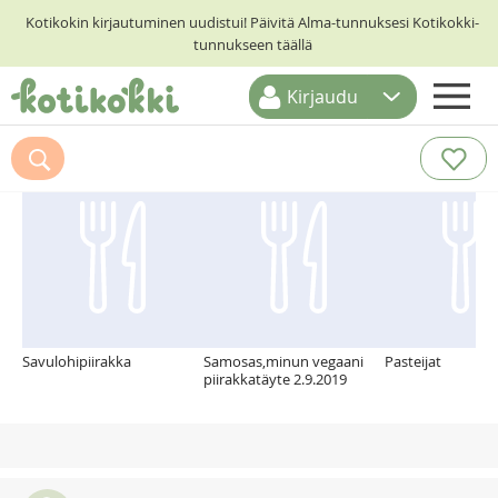
Kotikokin kirjautuminen uudistui! Päivitä Alma-tunnuksesi Kotikokki-
tunnukseen täällä
Kirjaudu
ETUSIVU
Suosittelemme myös
RESEPTIHAKU
RUOKATEEMAT
KESKUSTELUT
KOTIKOKIT
Savulohipiirakka
Samosas,minun vegaani
Pasteijat
piirakkatäyte 2.9.2019