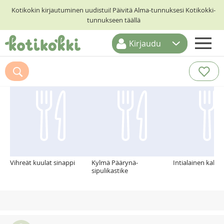
Kotikokin kirjautuminen uudistui! Päivitä Alma-tunnuksesi Kotikokki-
tunnukseen täällä
Kirjaudu
ETUSIVU
Suosittelemme myös
RESEPTIHAKU
RUOKATEEMAT
KESKUSTELUT
KOTIKOKIT
Vihreät kuulat sinappi
Kylmä Päärynä-
Intialainen kala c
sipulikastike