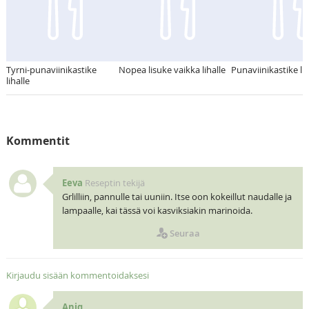
Tyrni-punaviinikastike
Nopea lisuke vaikka lihalle
Punaviinikastike lih
lihalle
Kommentit
Eeva
Reseptin tekijä
Grlilliin, pannulle tai uuniin. Itse oon kokeillut naudalle ja
lampaalle, kai tässä voi kasviksiakin marinoida.
Seuraa
Kirjaudu sisään kommentoidaksesi
Aniq