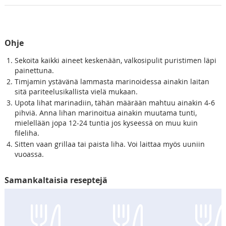
Ohje
Sekoita kaikki aineet keskenään, valkosipulit puristimen läpi
painettuna.
Timjamin ystävänä lammasta marinoidessa ainakin laitan
sitä pariteelusikallista vielä mukaan.
Upota lihat marinadiin, tähän määrään mahtuu ainakin 4-6
pihviä. Anna lihan marinoitua ainakin muutama tunti,
mielellään jopa 12-24 tuntia jos kyseessä on muu kuin
fileliha.
Sitten vaan grillaa tai paista liha. Voi laittaa myös uuniin
vuoassa.
Samankaltaisia reseptejä