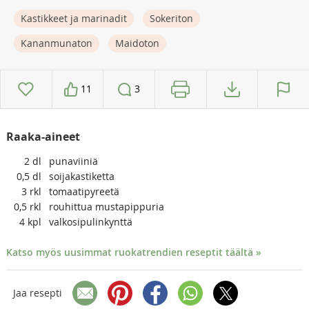
Kastikkeet ja marinadit
Sokeriton
Kananmunaton
Maidoton
11
3
Raaka-aineet
2
dl
punaviiniä
0,5
dl
soijakastiketta
3
rkl
tomaatipyreetä
0,5
rkl
rouhittua mustapippuria
4
kpl
valkosipulinkynttä
Katso myös uusimmat ruokatrendien reseptit täältä »
Jaa resepti