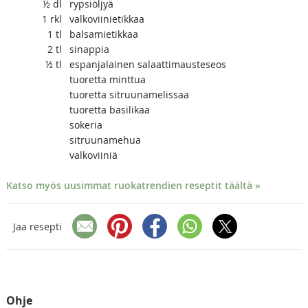
½
dl
rypsiöljyä
1
rkl
valkoviinietikkaa
1
tl
balsamietikkaa
2
tl
sinappia
½
tl
espanjalainen salaattimausteseos
tuoretta minttua
tuoretta sitruunamelissaa
tuoretta basilikaa
sokeria
sitruunamehua
valkoviiniä
Katso myös uusimmat ruokatrendien reseptit täältä »
Jaa resepti
Ohje