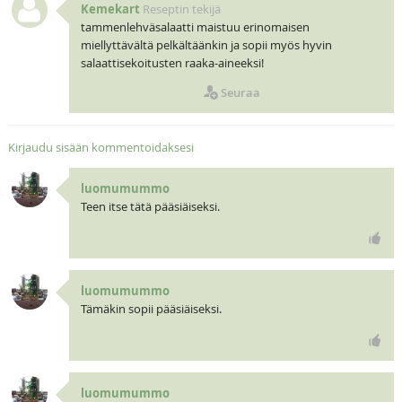
Kemekart
Reseptin tekijä
tammenlehväsalaatti maistuu erinomaisen
miellyttävältä pelkältäänkin ja sopii myös hyvin
salaattisekoitusten raaka-aineeksi!
Seuraa
Kirjaudu sisään kommentoidaksesi
luomumummo
Teen itse tätä pääsiäiseksi.
luomumummo
Tämäkin sopii pääsiäiseksi.
luomumummo