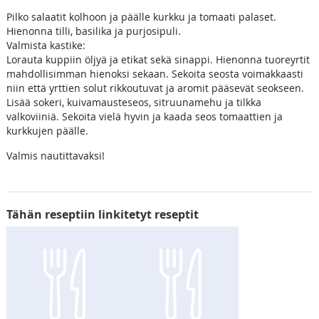
Pilko salaatit kolhoon ja päälle kurkku ja tomaati palaset.
Hienonna tilli, basilika ja purjosipuli.
Valmista kastike:
Lorauta kuppiin öljyä ja etikat sekä sinappi. Hienonna tuoreyrtit
mahdollisimman hienoksi sekaan. Sekoita seosta voimakkaasti
niin että yrttien solut rikkoutuvat ja aromit pääsevät seokseen.
Lisää sokeri, kuivamausteseos, sitruunamehu ja tilkka
valkoviiniä. Sekoita vielä hyvin ja kaada seos tomaattien ja
kurkkujen päälle.
Valmis nautittavaksi!
Tähän reseptiin linkitetyt reseptit