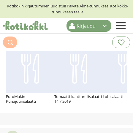
Kotikokin kirjautuminen uudistui! Päivitä Alma-tunnuksesi Kotikokki-
tunnukseen täällä
Kirjaudu
ETUSIVU
Suosittelemme myös
RESEPTIHAKU
RUOKATEEMAT
KESKUSTELUT
KOTIKOKIT
FutoMakin
Tomaatti-kanttarellisalaatti
Lohisalaatti
Punajuurisalaatti
14.7.2019