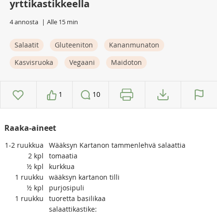
yrttikastikkeella
4 annosta
Alle 15 min
Salaatit
Gluteeniton
Kananmunaton
Kasvisruoka
Vegaani
Maidoton
1
10
Raaka-aineet
1-2
ruukkua
Wääksyn Kartanon tammenlehvä salaattia
2
kpl
tomaatia
½
kpl
kurkkua
1
ruukku
wääksyn kartanon tilli
½
kpl
purjosipuli
1
ruukku
tuoretta basilikaa
salaattikastike: