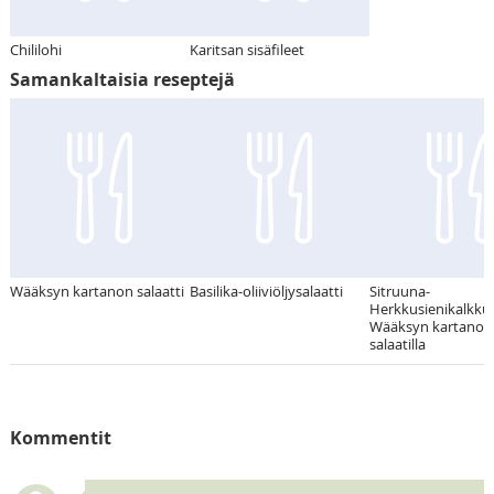
Chililohi
Karitsan sisäfileet
Samankaltaisia reseptejä
Wääksyn kartanon salaatti
Basilika-oliiviöljysalaatti
Sitruuna-
Herkkusienikalkku
Wääksyn kartanon
salaatilla
Kommentit