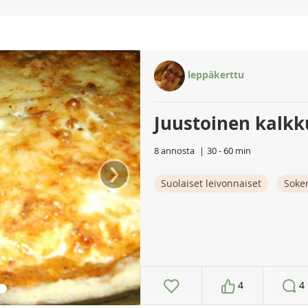
leppäkerttu
Juustoinen kalkk
8 annosta
30 - 60 min
›
Suolaiset leivonnaiset
Soker
4
4