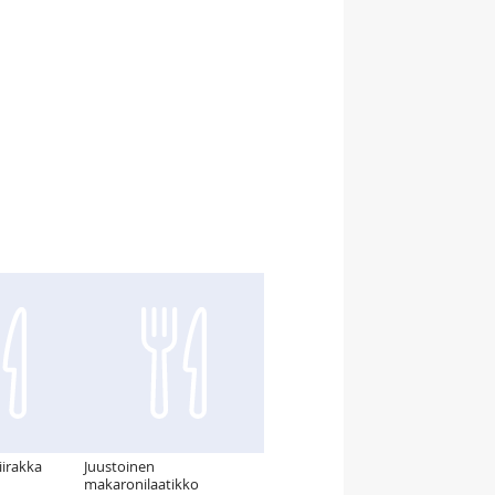
iirakka
Juustoinen
makaronilaatikko