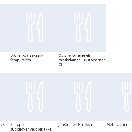
Broileri-parsakaali-
Quiche lorraine eli
fetapiirakka
ranskalainen juustopaistos
GL
akka
Simppeli
Juustoinen Piirakka
Mehevä sienip
suppilovahveropiirakka