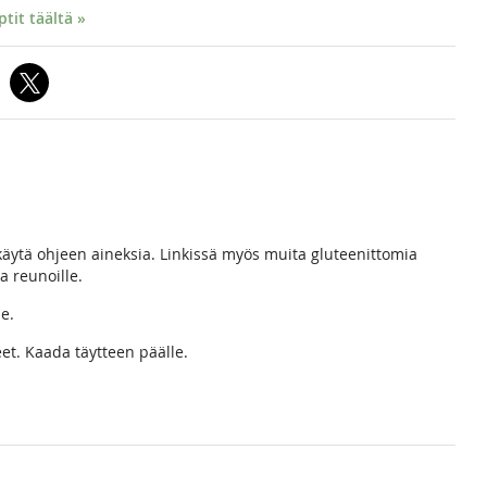
it täältä »
äytä ohjeen aineksia. Linkissä myös muita gluteenittomia
a reunoille.
e.
t. Kaada täytteen päälle.