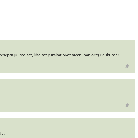
esepti! Juustoiset, lihaisat piirakat ovat aivan ihania! =) Peukutan!
uu.