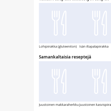
Lohipiirakka (gluteeniton)
Isän iltapalapiirakka
Samankaltaisia reseptejä
Juustoinen makkaraherkku
Juustoinen kasvispiir