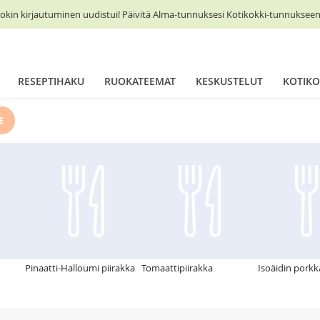
okin kirjautuminen uudistui! Päivitä Alma-tunnuksesi Kotikokki-tunnukseen 
RESEPTIHAKU
RUOKATEEMAT
KESKUSTELUT
KOTIKO
E
Pinaatti-Halloumi piirakka
Tomaattipiirakka
Isoäidin pork