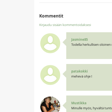
Kommentit
Kirjaudu sisään kommentoidaksesi
Jasmine85
Todella herkullisen oloinen r
patakokki
mehevä ohje !
Mustikka
Minulle myös, hyvältä tunt