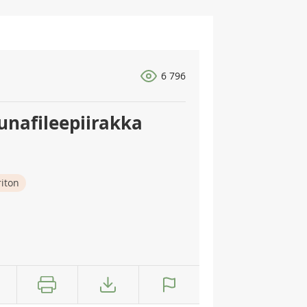
6 796
unafileepiirakka
iton