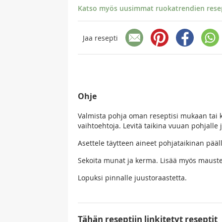
Katso myös uusimmat ruokatrendien resept
Jaa resepti
Ohje
Valmista pohja oman reseptisi mukaan tai k
vaihtoehtoja. Levitä taikina vuuan pohjalle j
Asettele täytteen aineet pohjataikinan pääll
Sekoita munat ja kerma. Lisää myös maustee
Lopuksi pinnalle juustoraastetta.
Tähän reseptiin linkitetyt reseptit