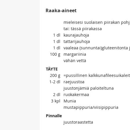
Raaka-aineet
mieleisesi suolaisen piirakan poh
tai: tässä piirakassa
1
dl
kaurajauhoja
1
dl
tattarijauhoja
1
dl
vaaleaa (sunnuntai)gluteenitonta
100
g
margariinia
vähän vettä
TÄYTE
200
g
=pussillinen kalkkunafileesuikalei
1-2
dl
raejuustoa
juustonjämiä paloiteltuna
2
dl
ruokakermaa
3
kpl
Munia
mustapippuria/viisipippuria
Pinnalle
juustoraastetta