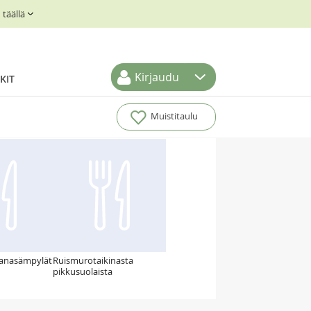
täällä
Kirjaudu
KIT
Muistitaulu
kanasämpylät
Ruismurotaikinasta
pikkusuolaista