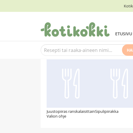
Kotik
ETUSIVU
HA
Suosittelemme myös
Juustopiiras ranskalaisittain
Sipulipiirakka
Valion ohje