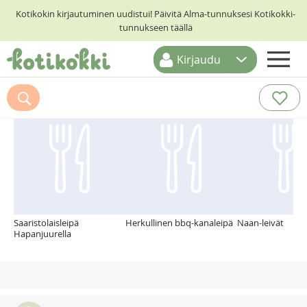
Kotikokin kirjautuminen uudistui! Päivitä Alma-tunnuksesi Kotikokki-
tunnukseen täällä
Kirjaudu
ETUSIVU
Suosittelemme myös
RESEPTIHAKU
RUOKATEEMAT
KESKUSTELUT
KOTIKOKIT
Saaristolaisleipä
Herkullinen bbq-kanaleipä
Naan-leivät
Hapanjuurella