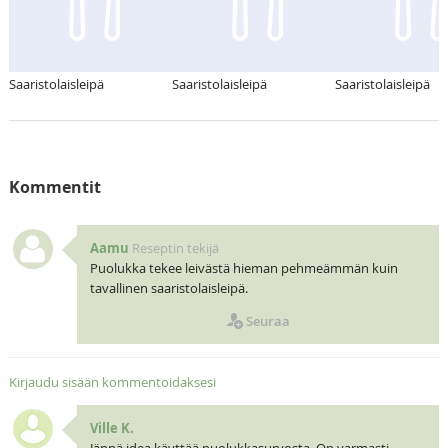
Saaristolaisleipä
Saaristolaisleipä
Saaristolaisleipä
Kommentit
Aamu
Reseptin tekijä
Puolukka tekee leivästä hieman pehmeämmän kuin
tavallinen saaristolaisleipä.
Seuraa
Kirjaudu sisään kommentoidaksesi
Ville K.