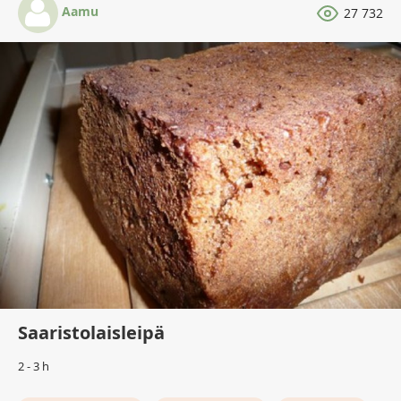
Aamu
27 732
Saaristolaisleipä
2 - 3 h