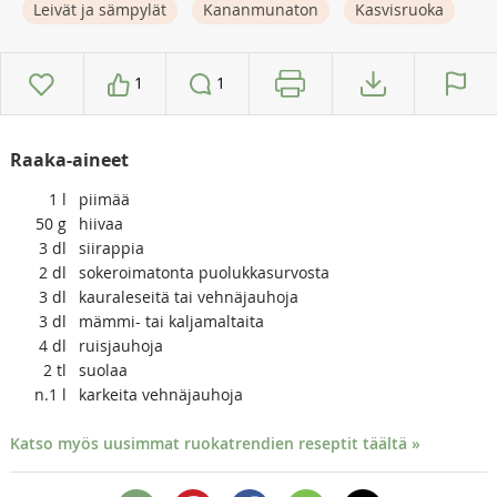
Leivät ja sämpylät
Kananmunaton
Kasvisruoka
1
1
Raaka-aineet
1
l
piimää
50
g
hiivaa
3
dl
siirappia
2
dl
sokeroimatonta puolukkasurvosta
3
dl
kauraleseitä tai vehnäjauhoja
3
dl
mämmi- tai kaljamaltaita
4
dl
ruisjauhoja
2
tl
suolaa
n.1
l
karkeita vehnäjauhoja
Katso myös uusimmat ruokatrendien reseptit täältä »