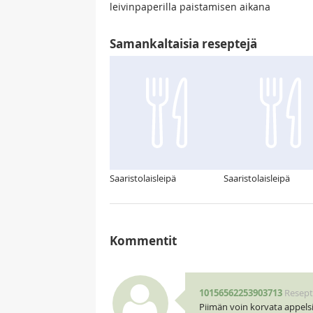
leivinpaperilla paistamisen aikana
Samankaltaisia reseptejä
Saaristolaisleipä
Saaristolaisleipä
Kommentit
10156562253903713
Resepti
Piimän voin korvata appelsi