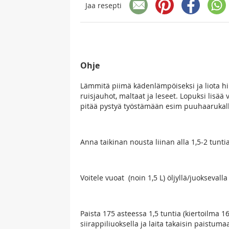
Jaa resepti
Ohje
Lämmitä piimä kädenlämpöiseksi ja liota hi
ruisjauhot, maltaat ja leseet. Lopuksi lisää
pitää pystyä työstämään esim puuhaarukalla,
Anna taikinan nousta liinan alla 1,5-2 tuntia
Voitele vuoat (noin 1,5 L) öljyllä/juokseval
Paista 175 asteessa 1,5 tuntia (kiertoilma 1
siirappiliuoksella ja laita takaisin paistum