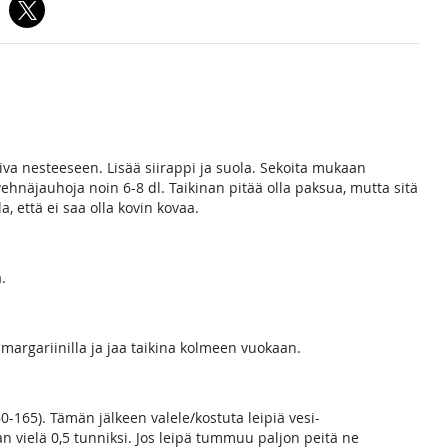
iva nesteeseen. Lisää siirappi ja suola. Sekoita mukaan
 vehnäjauhoja noin 6-8 dl. Taikinan pitää olla paksua, mutta sitä
 että ei saa olla kovin kovaa.
.
la margariinilla ja jaa taikina kolmeen vuokaan.
60-165). Tämän jälkeen valele/kostuta leipiä vesi-
aan vielä 0,5 tunniksi. Jos leipä tummuu paljon peitä ne