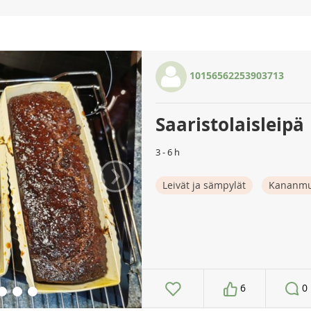
10156562253903713
Saaristolaisleipä
3 - 6 h
›
Leivät ja sämpylät
Kananmu
6
0