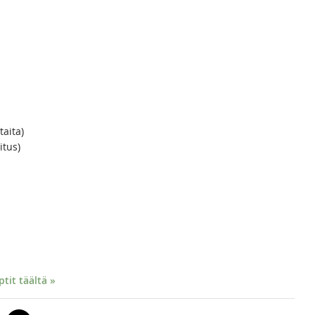
taita)
itus)
it täältä »