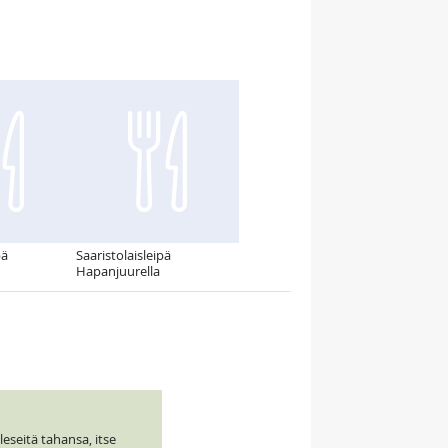
pä
Saaristolaisleipä
Hapanjuurella
eseitä tahansa, itse