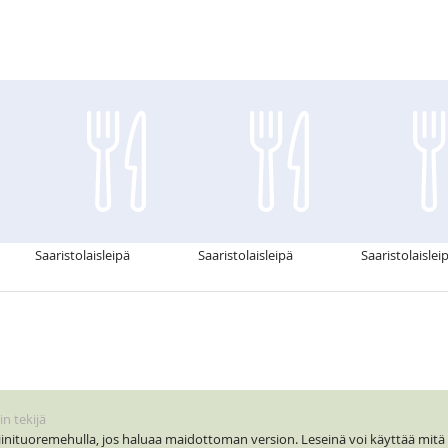
Saaristolaisleipä
Saaristolaisleipä
Saaristolaislei
n tekijä
inituoremehulla, jos haluaa maidottoman version. Leseinä voi käyttää mitä l