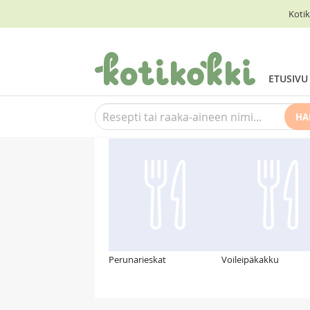
Kotik
ETUSIVU
HA
Suosittelemme myös
Perunarieskat
Voileipäkakku