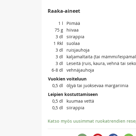
Raaka-aineet
1
l
Piimää
75
g
hiivaa
3
dl
siirappia
1
Rkl
suolaa
3
dl
ruisjauhoja
3
dl
kaljamaltaita (tai mämmi/leipämal
3
dl
Leseitä (ruis, kaura, vehnä tai seko
6-8
dl
vehnäjauhoja
Vuokien voiteluun
0,5
dl
öljyä tai juoksevaa margariinia
Leipien kostuttamiseen
0,5
dl
kuumaa vettä
0,5
dl
siirappia
Katso myös uusimmat ruokatrendien resept