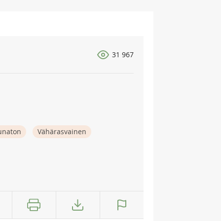
31 967
naton
Vähärasvainen