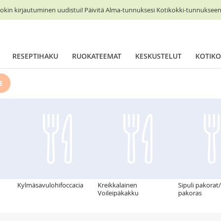
okin kirjautuminen uudistui! Päivitä Alma-tunnuksesi Kotikokki-tunnukseen 
RESEPTIHAKU
RUOKATEEMAT
KESKUSTELUT
KOTIKO
E
Kylmäsavulohifoccacia
Kreikkalainen
Sipuli pakorat
Voileipäkakku
pakoras