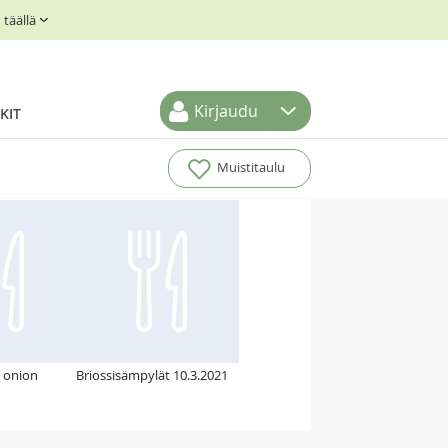
täällä
Kirjaudu
KIT
Muistitaulu
/ onion
Briossisämpylät 10.3.2021