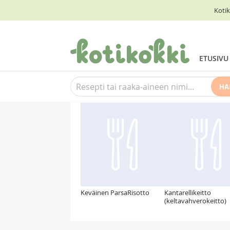
Kotik
ETUSIVU
HA
Suosittelemme myös
Keväinen ParsaRisotto
Kantarellikeitto
(keltavahverokeitto)