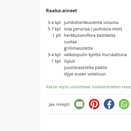
Raaka-aineet
3-4
kpl
Jumboherkkusientä siivuina
5-7
kpl
isoa perunaa ( jauhoisia miel)
1
pll
herkkusieniflora kastiketta
suolaa
grillimaustetta
3-4
kpl
valkosipulin kynttä murskattuna
1
kpl
Sipuli
juustoraastetta päälle
öljyä vuoan voiteluun
Katso myös uusimmat ruokatrendien resept
Jaa resepti