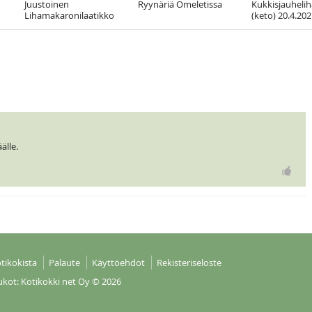
Juustoinen
Ryynäriä Omeletissa
Kukkisjauhelih
Lihamakaronilaatikko
(keto) 20.4.20
älle.
tikokista
Palaute
Käyttöehdot
Rekisteriseloste
ukot: Kotikokki net Oy
© 2026