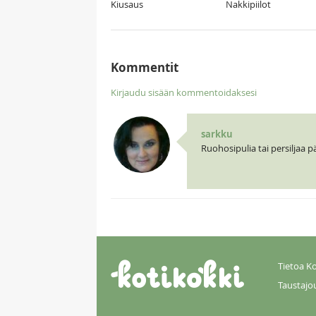
Kiusaus
Nakkipiilot
Kommentit
Kirjaudu sisään kommentoidaksesi
sarkku
Ruohosipulia tai persiljaa pä
Tietoa Ko
Taustajo