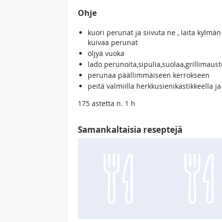
Ohje
kuori perunat ja siivuta ne , laita kylmä
kuivaa perunat
öljyä vuoka
lado perunoita,sipulia,suolaa,grillimauste
perunaa päällimmäiseen kerrokseen
peitä valmiilla herkkusienikastikkeella j
175 astetta n. 1 h
Samankaltaisia reseptejä