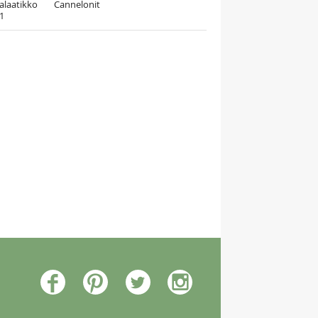
alaatikko
Cannelonit
21