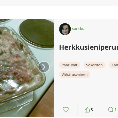
sarkku
Herkkusieniperu
›
Pääruoat
Sokeriton
Ka
Vähärasvainen
0
1