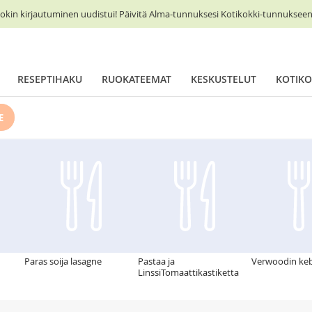
okin kirjautuminen uudistui! Päivitä Alma-tunnuksesi Kotikokki-tunnukseen 
RESEPTIHAKU
RUOKATEEMAT
KESKUSTELUT
KOTIKO
E
Paras soija lasagne
Pastaa ja
Verwoodin ke
LinssiTomaattikastiketta