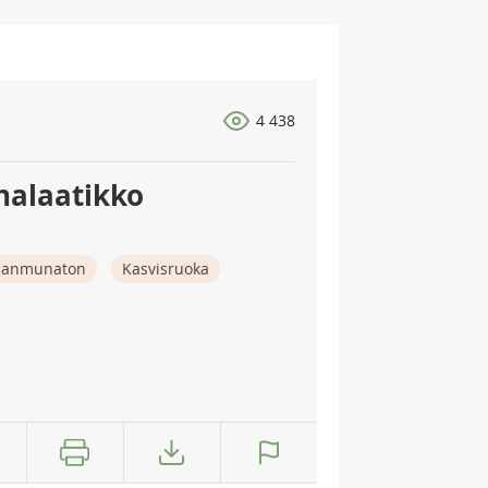
4 438
nalaatikko
nanmunaton
Kasvisruoka