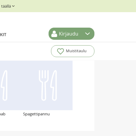
täällä
Kirjaudu
KIT
Muistitaulu
bab
Spagettipannu