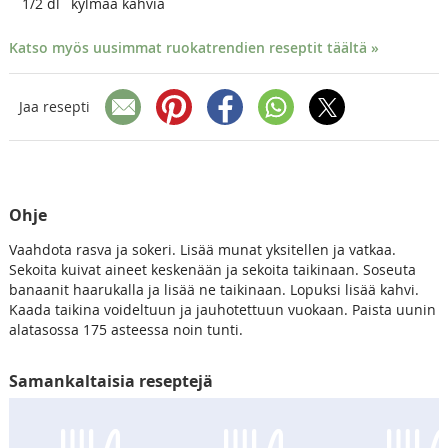
1/2
dl
kylmää kahvia
Katso myös uusimmat ruokatrendien reseptit täältä »
Jaa resepti
Ohje
Vaahdota rasva ja sokeri. Lisää munat yksitellen ja vatkaa.
Sekoita kuivat aineet keskenään ja sekoita taikinaan. Soseuta
banaanit haarukalla ja lisää ne taikinaan. Lopuksi lisää kahvi.
Kaada taikina voideltuun ja jauhotettuun vuokaan. Paista uunin
alatasossa 175 asteessa noin tunti.
Samankaltaisia reseptejä