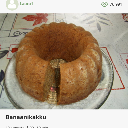
Laura1
76 991
Banaanikakku
12 annosta
30 - 60 min