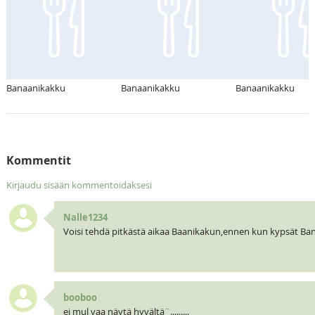
Banaanikakku
Banaanikakku
Banaanikakku
Kommentit
Kirjaudu sisään kommentoidaksesi
Nalle1234
Voisi tehdä pitkästä aikaa Baanikakun,ennen kun kypsät Bana
booboo
ei mul vaa näytä hyvältä¨.........