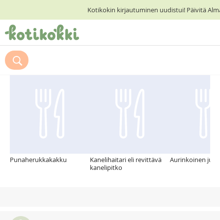
Kotikokin kirjautuminen uudistui! Päivitä Al
ETUSIVU
Suosittelemme myös
RESEPTIHAKU
RUOKATEEMAT
KESKUSTELUT
KOTIKOKIT
Punaherukkakakku
Kanelihaitari eli revittävä
Aurinkoinen juu
kanelipitko