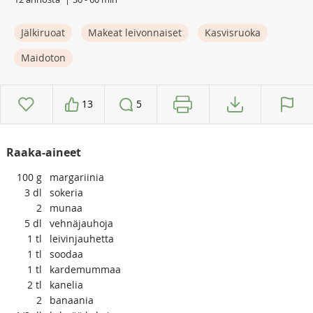
Jälkiruoat
Makeat leivonnaiset
Kasvisruoka
Maidoton
13
5
Raaka-aineet
100
g
margariinia
3
dl
sokeria
2
munaa
5
dl
vehnäjauhoja
1
tl
leivinjauhetta
1
tl
soodaa
1
tl
kardemummaa
2
tl
kanelia
2
banaania