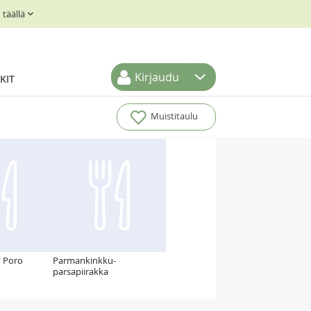
täällä
Kirjaudu
KIT
Muistitaulu
/ Poro
Parmankinkku-
parsapiirakka