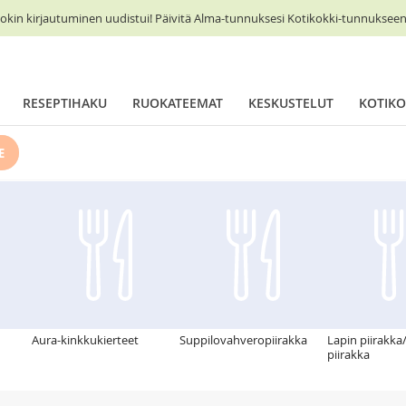
okin kirjautuminen uudistui! Päivitä Alma-tunnuksesi Kotikokki-tunnukseen 
RESEPTIHAKU
RUOKATEEMAT
KESKUSTELUT
KOTIKO
E
Aura-kinkkukierteet
Suppilovahveropiirakka
Lapin piirakka
piirakka