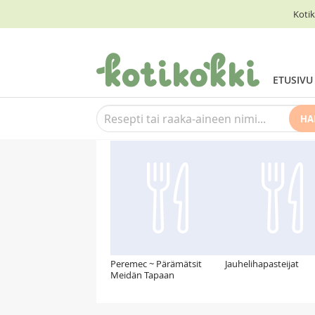
Kotik
ETUSIVU
HA
Suosittelemme myös
Peremec ~ Pärämätsit
Jauhelihapasteijat
Meidän Tapaan