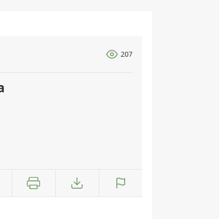
207
a