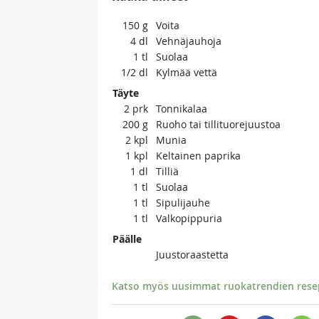
150
g
Voita
4
dl
Vehnäjauhoja
1
tl
Suolaa
1/2
dl
Kylmää vettä
Täyte
2
prk
Tonnikalaa
200
g
Ruoho tai tillituorejuustoa
2
kpl
Munia
1
kpl
Keltainen paprika
1
dl
Tilliä
1
tl
Suolaa
1
tl
Sipulijauhe
1
tl
Valkopippuria
Päälle
Juustoraastetta
Katso myös uusimmat ruokatrendien resept