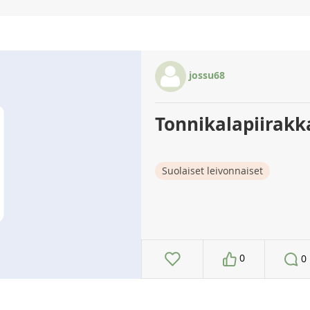
jossu68
Tonnikalapiirakk
Suolaiset leivonnaiset
0
0