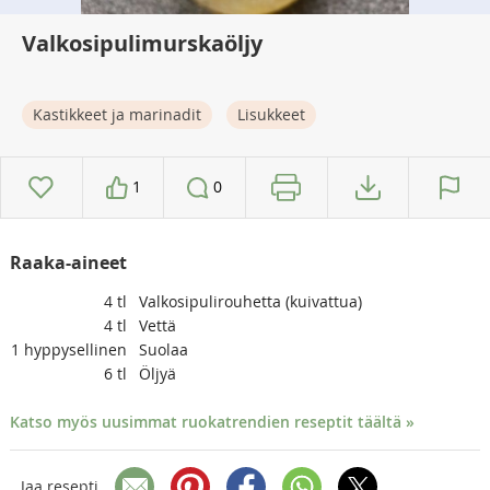
Valkosipulimurskaöljy
Kastikkeet ja marinadit
Lisukkeet
1
0
Raaka-aineet
4
tl
Valkosipulirouhetta (kuivattua)
4
tl
Vettä
1
hyppysellinen
Suolaa
6
tl
Öljyä
Katso myös uusimmat ruokatrendien reseptit täältä »
Jaa resepti