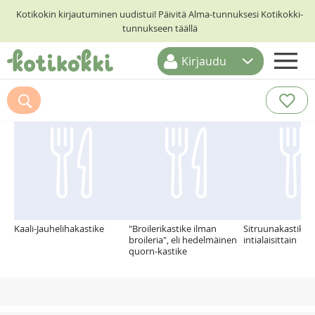
Kotikokin kirjautuminen uudistui! Päivitä Alma-tunnuksesi Kotikokki-
tunnukseen täällä
Kirjaudu
ETUSIVU
Suosittelemme myös
RESEPTIHAKU
RUOKATEEMAT
KESKUSTELUT
KOTIKOKIT
Kaali-Jauhelihakastike
"Broilerikastike ilman
Sitruunakastike k
broileria", eli hedelmäinen
intialaisittain
quorn-kastike