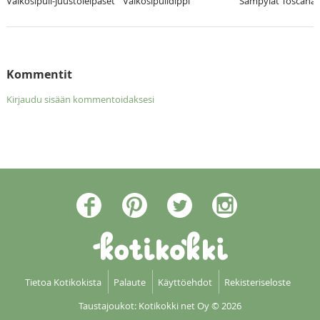
Valkosipuli-Juustoleipäset
Valkosipulidippi
Sämpylät Toscanan 
Kommentit
Kirjaudu sisään kommentoidaksesi
Tietoa Kotikokista
Palaute
Käyttöehdot
Rekisteriseloste
Taustajoukot: Kotikokki net Oy
© 2026