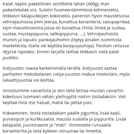
Kalat: käytin paketillisen seitifilettä tähän (400g), ihan
pakastekalaa siis. Sulatin huoneenlämmössä kohmeiseksi,
leikkasin kalapuikkojen kokoiseksi, paneroin hyvin maustetussa
vehnäjauhossa (mm jeeraa, kuivattua korianteria, savupaprikaa,
tajin-maustesseosta jossa on kuivattua chiliä, limeä ja suolaa,
suolaa, mustapippuria, valkopippuria.....). Vehnäjauhoista
muniin ja lopuksi pankojauhoihin (löytyy ainakin isommista
marketeista, tilalla voi käyttää korppujauhoja). Paistoin reilussa
öljyssä rapeaksi. Ennen tarjolle laittoa leikkasin vielä palat
puoliksi.
Kotijuusto: raasta karkeimmalla terällä. Kotijuusto vastaa
parhaiten meksikolaisen cotija-juuston makua mielestäni, myös
salaattijuustoa voi koittaa.
Innostuimme caviartista ja otin tällä kertaa mustan caviartin
kokeiluun luomaan vähän ylellisyyttä näihin tostadaksiin. Voit
käyttää mitä itse haluat, mätiä tai jättää pois.
Kokoaminen: levitä tostadaksen päälle jogurttia, lisää kaali,
punasipuli ja kurkkusalsa: mausta suolalla ja pippurilla. Lisää
kalapalat, juustoraaste ja "mäti". Viimeistele runsaalla
korianterilla ja laita kylkeen sitruunaa tai limettiä.