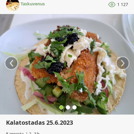
Taskuvenus
1 127
‹
›
Kalatostadas 25.6.2023
8 annosta
2 - 3 h