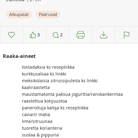
Alkupalat
Pääruoat
3
2
Raaka-aineet
tostadaksia ks reseptiikka
kurkkusalsaa ks linkki
meksikolaisia sitrussipuleita ks linkki
kaaliraastetta
maustamatonta paksua jogurttia/ranskankermaa
raastettua kotijuustoa
paneroituja kaloja ks reseptiikka
caviart/ mätiä
lime/sitruunaa
tuoretta korianteria
suolaa & pippuria