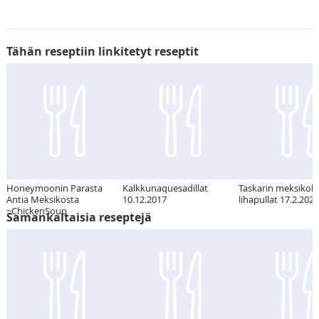
Tähän reseptiin linkitetyt reseptit
Honeymoonin Parasta
Kalkkunaquesadillat
Taskarin meksikola
Antia Meksikosta
10.12.2017
lihapullat 17.2.2021
~ChickenSoup
Samankaltaisia reseptejä