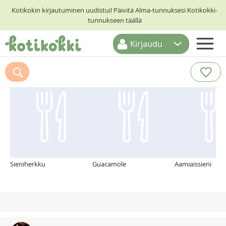
Kotikokin kirjautuminen uudistui! Päivitä Alma-tunnuksesi Kotikokki-
tunnukseen täällä
Kirjaudu
ETUSIVU
Suosittelemme myös
RESEPTIHAKU
RUOKATEEMAT
KESKUSTELUT
KOTIKOKIT
Sieniherkku
Guacamole
Aamiaissieni