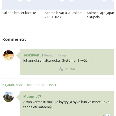
Tulinen broilerikastike
Za'atar-leivät a'la Taskari
Kolmen lajin japani
27.10.2023
alkupala
Kommentit
Taskuvenus
Reseptin tekijä
Juhannuksen alkuruoka, älyttömän hyvää!
Seuraa
Kirjaudu sisään kommentoidaksesi
Mummo07
Aivan varmasti makuja löytyy ja hyvä kun valmistelut voi
tehdä etukäteen👍
1