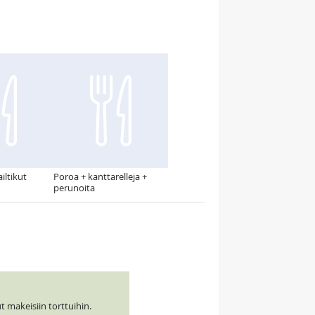
iltikut
Poroa + kanttarelleja +
perunoita
t makeisiin torttuihin.