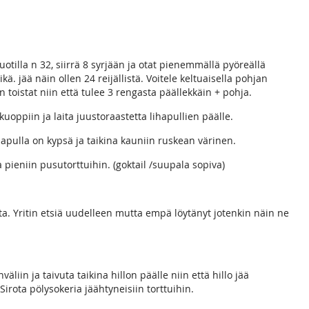
uotilla n 32, siirrä 8 syrjään ja otat pienemmällä pyöreällä
kä. jää näin ollen 24 reijällistä. Voitele keltuaisella pohjan
en toistat niin että tulee 3 rengasta päällekkäin + pohja.
 kuoppiin ja laita juustoraastetta lihapullien päälle.
apulla on kypsä ja taikina kauniin ruskean värinen.
a pieniin pusutorttuihin. (goktail /suupala sopiva)
ilta. Yritin etsiä uudelleen mutta empä löytänyt jotenkin näin ne
väliin ja taivuta taikina hillon päälle niin että hillo jää
 Sirota pölysokeria jäähtyneisiin torttuihin.