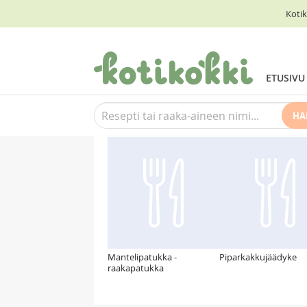
Kotik
ETUSIVU
HA
Suosittelemme myös
Mantelipatukka -
Piparkakkujäädyke
raakapatukka