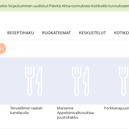
okin kirjautuminen uudistui! Päivitä Alma-tunnuksesi Kotikokki-tunnukseen 
RESEPTIHAKU
RUOKATEEMAT
KESKUSTELUT
KOTIKO
E
Terveellinen taateli-
Marianne
Porkkanajuus
kanelipulla
Appelsiinivalkosuklaa-
juustokakku