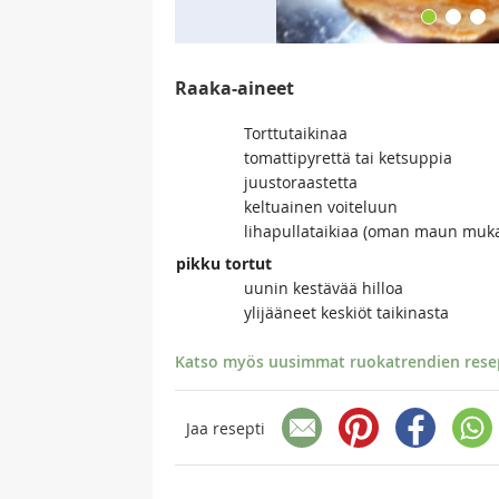
Raaka-aineet
Torttutaikinaa
tomattipyrettä tai ketsuppia
juustoraastetta
keltuainen voiteluun
lihapullataikiaa (oman maun muk
pikku tortut
uunin kestävää hilloa
ylijääneet keskiöt taikinasta
Katso myös uusimmat ruokatrendien resept
Jaa resepti