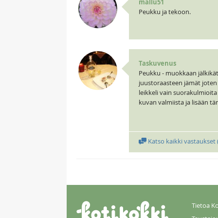
mallu51
Peukku ja tekoon.
Taskuvenus
Peukku - muokkaan jälkikätee
juustoraasteen jämät joten n
leikkeli vain suorakulmioita
kuvan valmiista ja lisään tä
Katso kaikki vastaukset 
Tietoa Ko