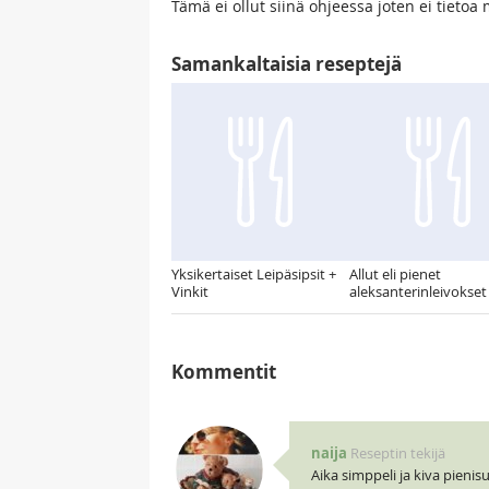
Tämä ei ollut siinä ohjeessa joten ei tietoa
Samankaltaisia reseptejä
Yksikertaiset Leipäsipsit +
Allut eli pienet
Vinkit
aleksanterinleivokset
Kommentit
naija
Reseptin tekijä
Aika simppeli ja kiva pienis