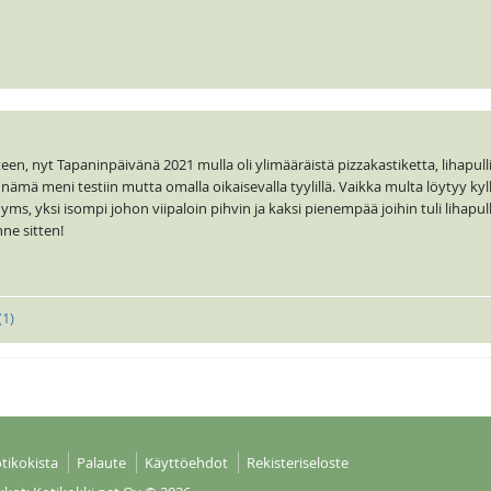
n, nyt Tapaninpäivänä 2021 mulla oli ylimääräistä pizzakastiketta, lihapullia
ämä meni testiin mutta omalla oikaisevalla tyylillä. Vaikka multa löytyy kyllä
 yms, yksi isompi johon viipaloin pihvin ja kaksi pienempää joihin tuli lihapul
nne sitten!
(
1
)
tikokista
Palaute
Käyttöehdot
Rekisteriseloste