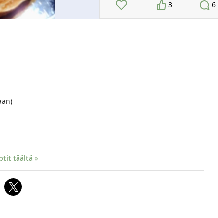
3
6
aan)
it täältä »