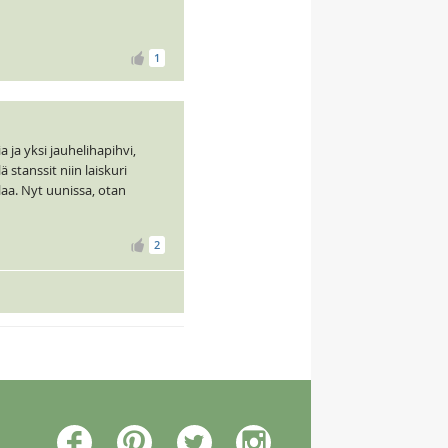
1
 ja yksi jauhelihapihvi,
 stanssit niin laiskuri
laa. Nyt uunissa, otan
2