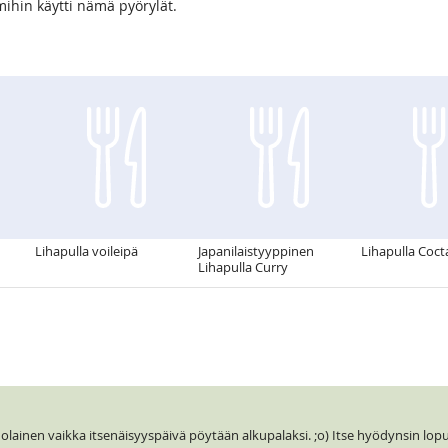
 mihin käytti nämä pyörylät.
Lihapulla voileipä
Japanilaistyyppinen
Lihapulla Cocta
Lihapulla Curry
uolainen vaikka itsenäisyyspäivä pöytään alkupalaksi. ;o) Itse hyödynsin lopu