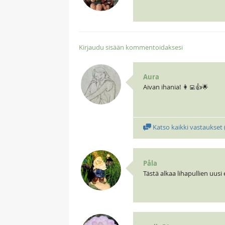
Kirjaudu sisään kommentoidaksesi
Aura
Aivan ihania! 👩‍💻👍🌟
Katso kaikki vastaukset 
Påla
Tästä alkaa lihapullien uusi