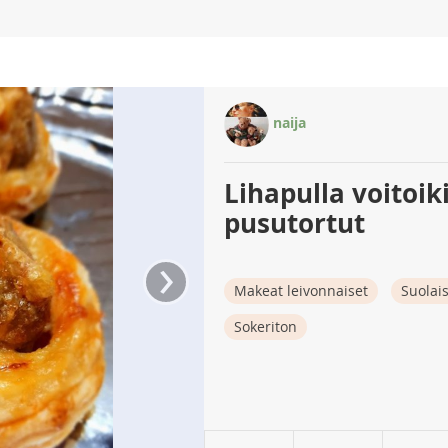
naija
Lihapulla voitoik
pusutortut
›
Makeat leivonnaiset
Suolais
Sokeriton