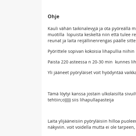
Ohje
Kauli vähän taikinalevyjä ja ota pyöreällä m
muotilla lopuista keskeltä niin että tulee rei
reunat ja laita reijällinenrengas päälle sitt
Pyörittele sopivan kokoisia lihapullia niihin
Paista 220 asteessa n 20-30 min kunnes lih
Yli jääneet pyöryläiset voit hyödyntää vaikk
Tämä löytyi kanssa jostain ulkolaisilta sivu
tehtiin;o))))) siis lihapullapasteija
Laita ylijääneisiin pyöryläisiin hilloa puoleen
näkyviin. voit voidella mutta ei ole tarpeen,