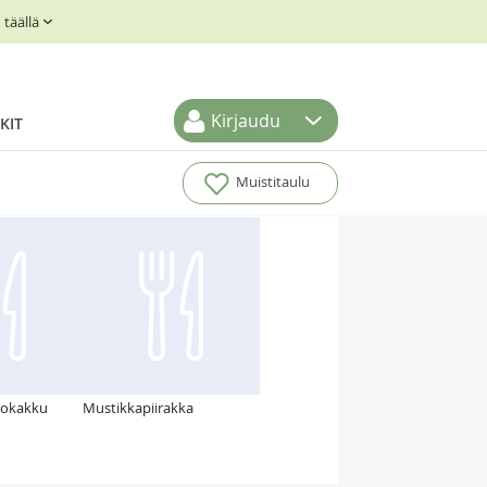
täällä
Kirjaudu
KIT
Muistitaulu
tokakku
Mustikkapiirakka