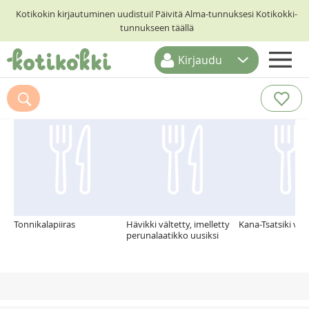
Kotikokin kirjautuminen uudistui! Päivitä Alma-tunnuksesi Kotikokki-
tunnukseen täällä
Kirjaudu
ETUSIVU
Suosittelemme myös
RESEPTIHAKU
RUOKATEEMAT
KESKUSTELUT
KOTIKOKIT
Tonnikalapiiras
Hävikki vältetty, imelletty
Kana-Tsatsiki voi
perunalaatikko uusiksi