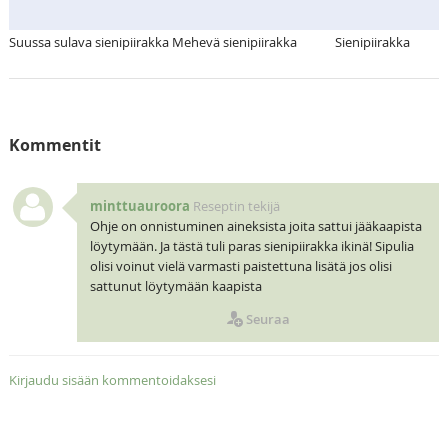
Suussa sulava sienipiirakka
Mehevä sienipiirakka
Sienipiirakka
Kommentit
minttuauroora
Reseptin tekijä
Ohje on onnistuminen aineksista joita sattui jääkaapista
löytymään. Ja tästä tuli paras sienipiirakka ikinä! Sipulia
olisi voinut vielä varmasti paistettuna lisätä jos olisi
sattunut löytymään kaapista
Seuraa
Kirjaudu sisään kommentoidaksesi