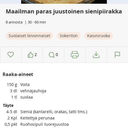
Maailman paras juustoinen sienipiirakka
8 annosta
30 - 60 min
Suolaiset leivonnaiset
Sokeriton
Kasvisruoka
2
0
Raaka-aineet
150
g
Voita
3
dl
vehnäjauhoja
1
tl
suolaa
Täyte
4-5
dl
Sieniä (kantarelli, orakas, tatti tms.)
2
Kpl
Keitettyä perunaa
0,5
pkt
Ruohosipuli tuorejuustoa