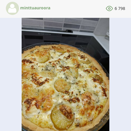
minttuauroora
6 798