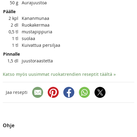
50
g
Aurajuustoa
Päälle
2
kpl
Kananmunaa
2
dl
Ruokakermaa
0,5
tl
mustapippuria
1
tl
suolaa
1
tl
Kuivattua persiljaa
Pinnalle
1,5
dl
juustoraastetta
Katso myös uusimmat ruokatrendien reseptit täältä »
Jaa resepti
Ohje