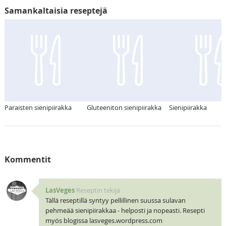
Samankaltaisia reseptejä
Paraisten sienipiirakka
Gluteeniton sienipiirakka
Sienipiirakka
Kommentit
LasVeges
Reseptin tekijä
Tällä reseptillä syntyy pellillinen suussa sulavan
pehmeää sienipiirakkaa - helposti ja nopeasti. Resepti
myös blogissa lasveges.wordpress.com