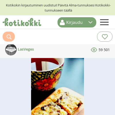
Kotikokin kirjautuminen uudistui! Päivitä Alma-tunnuksesi Kotikokki-
tunnukseen täällä
Kirjaudu
ETUSIVU
RESEPTIHAKU
LasVeges
59 501
RUOKATEEMAT
KESKUSTELUT
KOTIKOKIT