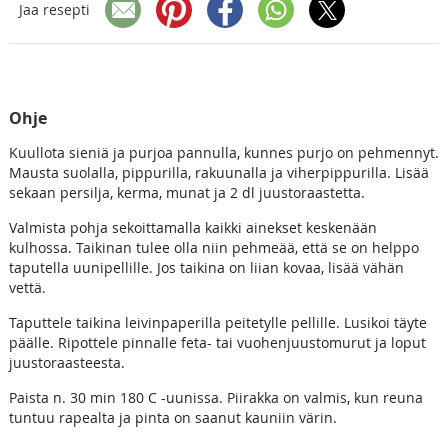
Jaa resepti
Ohje
Kuullota sieniä ja purjoa pannulla, kunnes purjo on pehmennyt.
Mausta suolalla, pippurilla, rakuunalla ja viherpippurilla. Lisää
sekaan persilja, kerma, munat ja 2 dl juustoraastetta.
Valmista pohja sekoittamalla kaikki ainekset keskenään
kulhossa. Taikinan tulee olla niin pehmeää, että se on helppo
taputella uunipellille. Jos taikina on liian kovaa, lisää vähän
vettä.
Taputtele taikina leivinpaperilla peitetylle pellille. Lusikoi täyte
päälle. Ripottele pinnalle feta- tai vuohenjuustomurut ja loput
juustoraasteesta.
Paista n. 30 min 180 C -uunissa. Piirakka on valmis, kun reuna
tuntuu rapealta ja pinta on saanut kauniin värin.