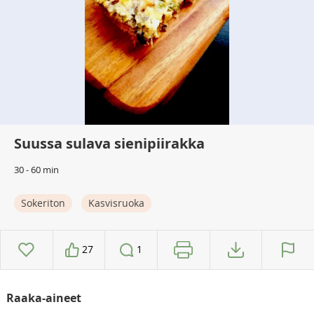
Suussa sulava sienipiirakka
30 - 60 min
Sokeriton
Kasvisruoka
27
1
Raaka-aineet