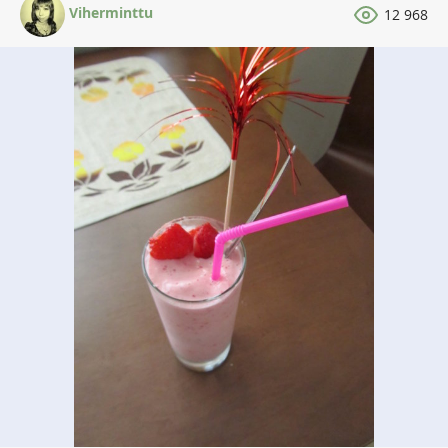
Viherminttu
12 968