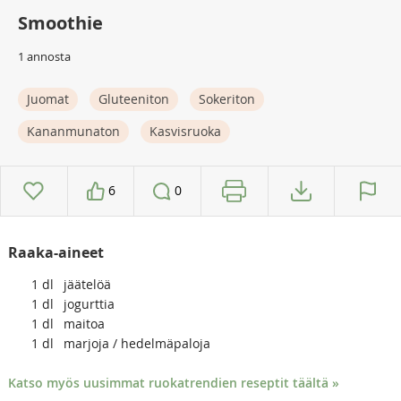
Smoothie
1 annosta
Juomat
Gluteeniton
Sokeriton
Kananmunaton
Kasvisruoka
6
0
Raaka-aineet
1
dl
jäätelöä
1
dl
jogurttia
1
dl
maitoa
1
dl
marjoja / hedelmäpaloja
Katso myös uusimmat ruokatrendien reseptit täältä »