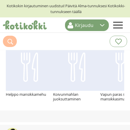
Kotikokin kirjautuminen uudistui! Päivitä Alma-tunnuksesi Kotikokki-
tunnukseen täällä
Kirjaudu
ETUSIVU
Suosittelemme myös
RESEPTIHAKU
RUOKATEEMAT
KESKUSTELUT
KOTIKOKIT
Helppo mansikkamehu
Koivunmahlan
Vapun paras sihi
juoksuttaminen
mansikkasima