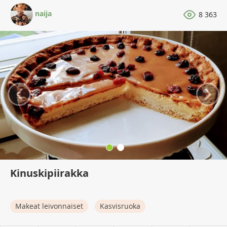
naija
8 363
‹
›
Kinuskipiirakka
Makeat leivonnaiset
Kasvisruoka