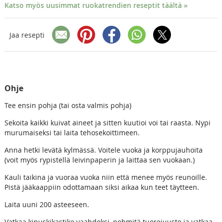
Katso myös uusimmat ruokatrendien reseptit täältä »
Jaa resepti
Ohje
Tee ensin pohja (tai osta valmis pohja)
Sekoita kaikki kuivat aineet ja sitten kuutioi voi tai raasta. Nypi
murumaiseksi tai laita tehosekoittimeen.
Anna hetki levätä kylmässä. Voitele vuoka ja korppujauhoita
(voit myös rypistellä leivinpaperin ja laittaa sen vuokaan.)
Kauli taikina ja vuoraa vuoka niin että menee myös reunoille.
Pistä jääkaappiin odottamaan siksi aikaa kun teet täytteen.
Laita uuni 200 asteeseen.
Vatkaa kinuskikastike vaahdoksi, pehmitä tuorejuusto ja vatkaa