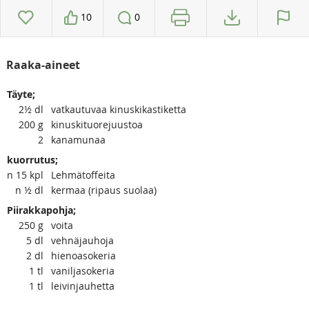
10
0
Raaka-aineet
Täyte;
2½
dl
vatkautuvaa kinuskikastiketta
200
g
kinuskituorejuustoa
2
kanamunaa
kuorrutus;
n 15
kpl
Lehmätoffeita
n ½
dl
kermaa (ripaus suolaa)
Piirakkapohja;
250
g
voita
5
dl
vehnäjauhoja
2
dl
hienoasokeria
1
tl
vaniljasokeria
1
tl
leivinjauhetta