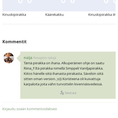
Kinuskipiirakka
Käärekakku
Kinuskipiirakka il
Kommentit
naija
Reseptin tekijä
Tämä piirakka on ihana. Alkuperäinen ohje on saatu
Riina_F:ltä piirakka nimellä Simppeli Vaniljapiirakka.
Kiitos hänelle siitä ihanasta piirakasta. Sävelsin siitä
sitten oman version. ;o)) Koristeena oli kuivattuja
karpaloita joita vähn turvottelin kivennäisvedessä.
Seuraa
Kirjaudu sisään kommentoidaksesi