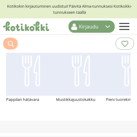
Kotikokin kirjautuminen uudistui! Päivitä Alma-tunnuksesi Kotikokki-
tunnukseen täällä
Kirjaudu
ETUSIVU
Suosittelemme myös
RESEPTIHAKU
RUOKATEEMAT
KESKUSTELUT
KOTIKOKIT
Pappilan hätävara
Mustikkajuustokakku
Pieni tuorekirsik