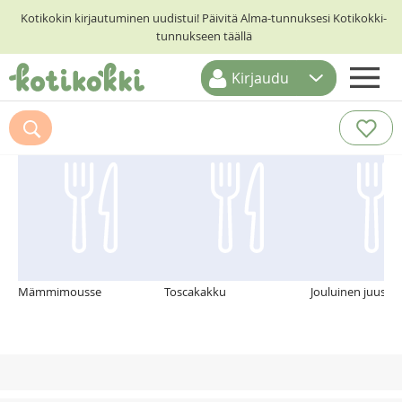
Kotikokin kirjautuminen uudistui! Päivitä Alma-tunnuksesi Kotikokki-
tunnukseen täällä
Kirjaudu
ETUSIVU
Suosittelemme myös
RESEPTIHAKU
RUOKATEEMAT
KESKUSTELUT
KOTIKOKIT
Mämmimousse
Toscakakku
Jouluinen juusto