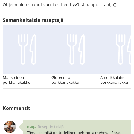
Ohjeen olen saanut vuosia sitten hyvältä naapuriltani;o))
Samankaltaisia reseptejä
Mausteinen
Gluteeniton
Amerikkalainen
porkkanakakku
porkkanakakku
porkkanakakku
Kommentit
naija
Reseptin tekijä
Tämä jos mikä on todellinen pehmo ja mehevä. Paras