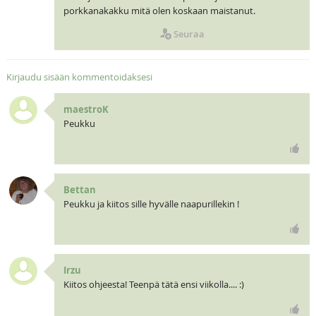
porkkanakakku mitä olen koskaan maistanut.
Seuraa
Kirjaudu sisään kommentoidaksesi
maestroK
Peukku
Bettan
Peukku ja kiitos sille hyvälle naapurillekin !
Irzu
Kiitos ohjeesta! Teenpä tätä ensi viikolla.... :)