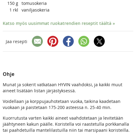
150
g
tomusokeria
1
rkl
vaniljasokeria
Katso myös uusimmat ruokatrendien reseptit täältä »
Jaa resepti
Ohje
Munat ja sokerit vatkataan HYVIN vaahdoksi, ja kaikki muut
aineet lisätään listan järjästyksessä.
Voidellaan ja korppujauhotetaan vuoka, taikina kaadetaan
vuokaan ja paistetaan 175-200 asteessa n. 25-40 min.
Kuorrutusta varten kaikki aineet vaahdotetaan ja levitetään
jäähtyneen kakun päälle. Koristella voi raastetulla porkkanalla
tai paahdetuilla mantelilastuilla niin tai marsipaani koristeilla.