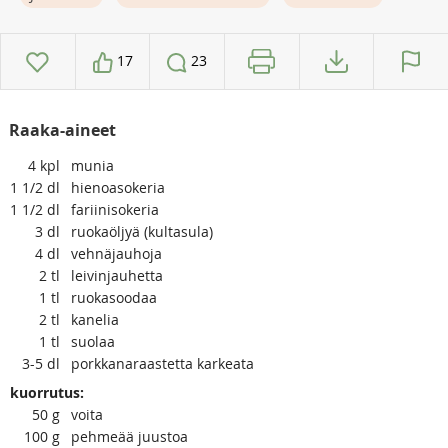
17
23
Raaka-aineet
4
kpl
munia
1 1/2
dl
hienoasokeria
1 1/2
dl
fariinisokeria
3
dl
ruokaöljyä (kultasula)
4
dl
vehnäjauhoja
2
tl
leivinjauhetta
1
tl
ruokasoodaa
2
tl
kanelia
1
tl
suolaa
3-5
dl
porkkanaraastetta karkeata
kuorrutus:
50
g
voita
100
g
pehmeää juustoa