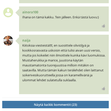
ainora100
Ihana on tämä kakku. Tein jälleen. Enkä tästä luovu:)
naija
Kiitoksia viesteistä!!!!, en suosittele oliviöljyä ja
kookkosrasvasta uskoisin että tulisi aivan uusi versio,
mutta jos kokeilet niin ilmoittele kuinka kävi luomukissa.
Mustaherukka ja marice, juustona käytän
maustamatonta tuorejuustoa milloin mitäkin on
saatavilla. Mutta tämän kakun terälehdet olen laittanut
sokerivesikuorutteella jossa on karamelliväriä ja
ulommat lehdet sulatetulla suklaalla.
Näytä kaikki kommentit (23)