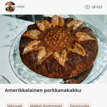
naija
28 022
Amerikkalainen porkkanakakku
Jälkiruoat
Makeat leivonnaiset
Kasvisruoka