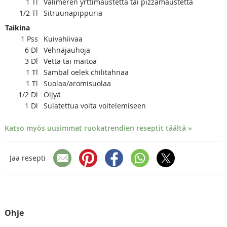
1
Tl
Välimeren yrttimaustetta tai pizzamaustetta
1/2
Tl
Sitruunapippuria
Taikina
1
Pss
Kuivahiivaa
6
Dl
Vehnäjauhoja
3
Dl
Vettä tai maitoa
1
Tl
Sambal oelek chilitahnaa
1
Tl
Suolaa/aromisuolaa
1/2
Dl
Öljyä
1
Dl
Sulatettua voita voitelemiseen
Katso myös uusimmat ruokatrendien reseptit täältä »
Jaa resepti
Ohje