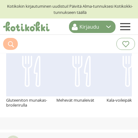
Kotikokin kirjautuminen uudistui! Päivitä Alma-tunnuksesi Kotikokki-
tunnukseen täällä
Kirjaudu
ETUSIVU
Suosittelemme myös
RESEPTIHAKU
RUOKATEEMAT
KESKUSTELUT
KOTIKOKIT
Gluteeniton munakas-
Mehevät munaleivät
Kala-voileipäkak
broilerirulla