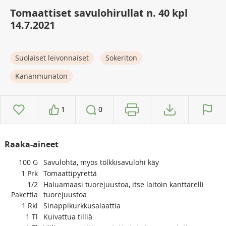
Tomaattiset savulohirullat n. 40 kpl
14.7.2021
Suolaiset leivonnaiset
Sokeriton
Kananmunaton
1
0
Raaka-aineet
100
G
Savulohta, myös tölkkisavulohi käy
1
Prk
Tomaattipyrettä
1/2
Haluamaasi tuorejuustoa, itse laitoin kanttarelli
Pakettia
tuorejuustoa
1
Rkl
Sinappikurkkusalaattia
1
Tl
Kuivattua tilliä