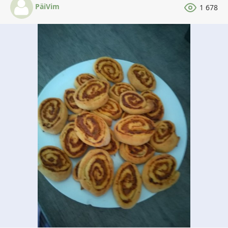
PäiVim
1 678