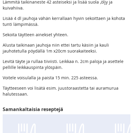
Lämmitä taikinaneste 42 asteiseksi ja lisää suola ,öljy ja
kuivahiiva.
Lisää 4 dl jauhoja vähän kerrallaan hyvin sekoittaen ja kohota
tunti lämpimässä.
Sekoita täytteen ainekset yhteen.
Alusta taikinaan jauhoja niin ettei tartu käsiin ja kauli
jauhotetulla pöydällä 1m x20cm suorakaiteeksi.
Levitä täyte ja rullaa tiiviisti. Leikkaa n. 2cm paloja ja asettele
pellille leikkauspinta ylöspäin.
Voitele voisulalla ja paista 15 min. 225 asteessa.
Täytteeseen voi lisätä esim. juustoraastetta tai auramurua
halutessaan.
Samankaltaisia reseptejä