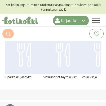
Kotikokin kirjautuminen uudistui! Päivitä Alma-tunnuksesi Kotikokki-
tunnukseen täällä
Kirjaudu
ETUSIVU
Suosittelemme myös
RESEPTIHAKU
RUOKATEEMAT
KESKUSTELUT
KOTIKOKIT
Piparkakkujäädyke
Sitruunaiset täytekeksit
Voikeksejä