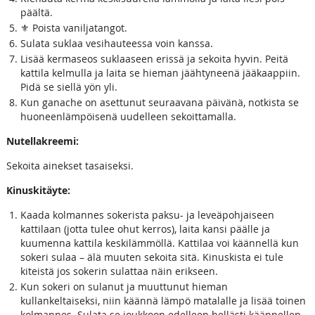
päältä.
⚜️ Poista vaniljatangot.
Sulata suklaa vesihauteessa voin kanssa.
Lisää kermaseos suklaaseen erissä ja sekoita hyvin. Peitä
kattila kelmulla ja laita se hieman jäähtyneenä jääkaappiin.
Pidä se siellä yön yli.
Kun ganache on asettunut seuraavana päivänä, notkista se
huoneenlämpöisenä uudelleen sekoittamalla.
Nutellakreemi:
Sekoita ainekset tasaiseksi.
Kinuskitäyte:
Kaada kolmannes sokerista paksu- ja leveäpohjaiseen
kattilaan (jotta tulee ohut kerros), laita kansi päälle ja
kuumenna kattila keskilämmöllä. Kattilaa voi käännellä kun
sokeri sulaa – älä muuten sekoita sitä. Kinuskista ei tule
kiteistä jos sokerin sulattaa näin erikseen.
Kun sokeri on sulanut ja muuttunut hieman
kullankeltaiseksi, niin käännä lämpö matalalle ja lisää toinen
kolmannes. Sulata se joukkoon edelleen hellästi käännellen.