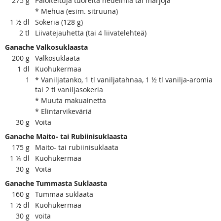
275
g
Paloiteltuja tuoreita hedelmiä tai marjoja
* Mehua (esim. sitruuna)
1 ½
dl
Sokeria (128 g)
2
tl
Liivatejauhetta (tai 4 liivatelehteä)
Ganache Valkosuklaasta
200
g
Valkosuklaata
1
dl
Kuohukermaa
1
* Vaniljatanko, 1 tl vaniljatahnaa, 1 ½ tl vanilja-aromia
tai 2 tl vaniljasokeria
* Muuta makuainetta
* Elintarvikeväriä
30
g
Voita
Ganache Maito- tai Rubiinisuklaasta
175
g
Maito- tai rubiinisuklaata
1 ¼
dl
Kuohukermaa
30
g
Voita
Ganache Tummasta Suklaasta
160
g
Tummaa suklaata
1 ½
dl
Kuohukermaa
30
g
voita