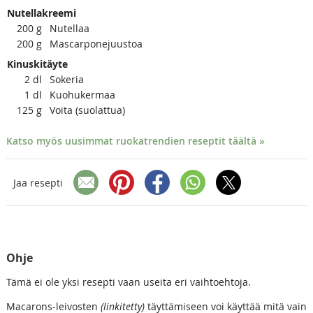
Nutellakreemi
200
g
Nutellaa
200
g
Mascarponejuustoa
Kinuskitäyte
2
dl
Sokeria
1
dl
Kuohukermaa
125
g
Voita (suolattua)
Katso myös uusimmat ruokatrendien reseptit täältä »
Jaa resepti
Ohje
Tämä ei ole yksi resepti vaan useita eri vaihtoehtoja.
Macarons-leivosten
(linkitetty)
täyttämiseen voi käyttää mitä vain