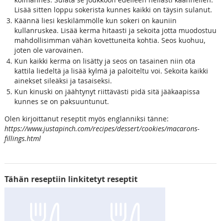
Lisää sitten loppu sokerista kunnes kaikki on täysin sulanut.
Käännä liesi keskilämmölle kun sokeri on kauniin
kullanruskea. Lisää kerma hitaasti ja sekoita jotta muodostuu
mahdollisimman vähän kovettuneita kohtia. Seos kuohuu,
joten ole varovainen.
Kun kaikki kerma on lisätty ja seos on tasainen niin ota
kattila liedeltä ja lisää kylmä ja paloiteltu voi. Sekoita kaikki
ainekset sileäksi ja tasaiseksi.
Kun kinuski on jäähtynyt riittävästi pidä sitä jääkaapissa
kunnes se on paksuuntunut.
Olen kirjoittanut reseptit myös englanniksi tänne:
https://www.justapinch.com/recipes/dessert/cookies/macarons-
fillings.html
Tähän reseptiin linkitetyt reseptit