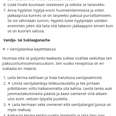
Lisää liivate kuumaan soseeseen ja sekoita se tasaiseksi.
Anna hyytelön hyytyä ensin huoneenlämmössä ja sitten
jääkaapissa kunnes se on tarpeeksi paksua pursottamiseen.
Se vie vähintään tunnin. Hyytelö tulee hyytymään vieläkin
enemmän joten älä laita sitä takaisin jääkaappiin ennen kuin
se on kuorien välissä.
Vanilja- tai Suklaaganache
⚜️ = Vaniljatankoa käytettäessä
Huomaa että se paljonko kaakaota suklaa sisältää vaikuttaa sen
paksuuntumisominaisuuksiin. Sen vuoksi reseptissä on eri
suklaata eri määriä.
Laita kerma kattilaan ja lisää halutessa vaniljavalmiste.
⚜️ Litistä vaniljatankoja leikkuulaudalla ja tee pintaan
pitkittäinen viilto halkaisematta sitä kahtia. Levitä tanko auki
jommastakummasta päästä ja kaavi siemenet siitä alkaen
ulos esim. veitsen tylpällä puolella.
⚜️ Laita kermaan sekä siemenet että vaniljatangot (joissa on
myös makua).
Kiehauta kerma keskisuurella lämmöllä ja laita liesi pois