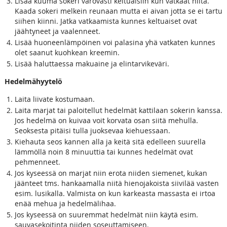
Lisää kuuma sokeri varovasti keltuaisiin kun vatkaat niitä.
Kaada sokeri melkein reunaan mutta ei aivan jotta se ei tartu
siihen kiinni. Jatka vatkaamista kunnes keltuaiset ovat
jäähtyneet ja vaalenneet.
Lisää huoneenlämpöinen voi palasina yhä vatkaten kunnes
olet saanut kuohkean kreemin.
Lisää haluttaessa makuaine ja elintarvikeväri.
Hedelmähyytelö
Laita liivate kostumaan.
Laita marjat tai paloitellut hedelmät kattilaan sokerin kanssa.
Jos hedelmä on kuivaa voit korvata osan siitä mehulla.
Seoksesta pitäisi tulla juoksevaa kiehuessaan.
Kiehauta seos kannen alla ja keitä sitä edelleen suurella
lämmöllä noin 8 minuuttia tai kunnes hedelmät ovat
pehmenneet.
Jos kyseessä on marjat niin erota niiden siemenet, kukan
jäänteet tms. hankaamalla niitä hienojakoista siivilää vasten
esim. lusikalla. Valmista on kun karkeasta massasta ei irtoa
enää mehua ja hedelmälihaa.
Jos kyseessä on suuremmat hedelmät niin käytä esim.
sauvasekoitinta niiden soseuttamiseen.