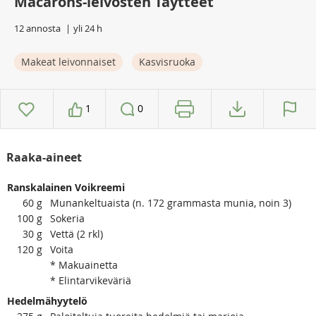
Macarons-leivosten Täytteet
12 annosta
yli 24 h
Makeat leivonnaiset
Kasvisruoka
1
0
Raaka-aineet
Ranskalainen Voikreemi
60
g
Munankeltuaista (n. 172 grammasta munia, noin 3)
100
g
Sokeria
30
g
Vettä (2 rkl)
120
g
Voita
* Makuainetta
* Elintarvikeväriä
Hedelmähyytelö