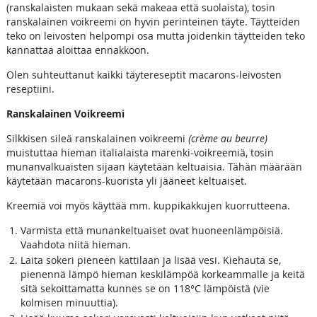
(ranskalaisten mukaan sekä makeaa että suolaista), tosin
ranskalainen voikreemi on hyvin perinteinen täyte. Täytteiden
teko on leivosten helpompi osa mutta joidenkin täytteiden teko
kannattaa aloittaa ennakkoon.
Olen suhteuttanut kaikki täytereseptit macarons-leivosten
reseptiini.
Ranskalainen Voikreemi
Silkkisen sileä ranskalainen voikreemi
(crème au beurre)
muistuttaa hieman italialaista marenki-voikreemiä, tosin
munanvalkuaisten sijaan käytetään keltuaisia. Tähän määrään
käytetään macarons-kuorista yli jääneet keltuaiset.
Kreemiä voi myös käyttää mm. kuppikakkujen kuorrutteena.
Varmista että munankeltuaiset ovat huoneenlämpöisiä.
Vaahdota niitä hieman.
Laita sokeri pieneen kattilaan ja lisää vesi. Kiehauta se,
pienennä lämpö hieman keskilämpöä korkeammalle ja keitä
sitä sekoittamatta kunnes se on 118°C lämpöistä (vie
kolmisen minuuttia).