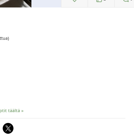
ttua)
it täältä »