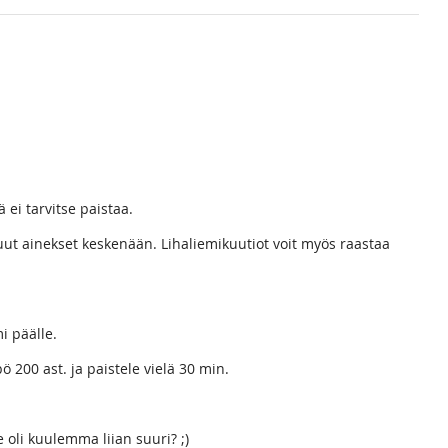
 ei tarvitse paistaa.
uut ainekset keskenään. Lihaliemikuutiot voit myös raastaa
i päälle.
ö 200 ast. ja paistele vielä 30 min.
oli kuulemma liian suuri? ;)