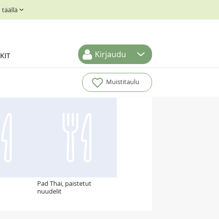
täällä
Kirjaudu
KIT
Muistitaulu
n
Pad Thai, paistetut
nuudelit