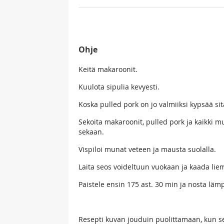
Ohje
Keitä makaroonit.
Kuulota sipulia kevyesti.
Koska pulled pork on jo valmiiksi kypsää sitä
Sekoita makaroonit, pulled pork ja kaikki m
sekaan.
Vispiloi munat veteen ja mausta suolalla.
Laita seos voideltuun vuokaan ja kaada liem
Paistele ensin 175 ast. 30 min ja nosta lämp
Resepti kuvan jouduin puolittamaan, kun se 