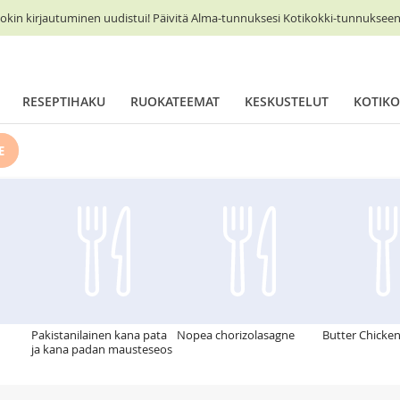
okin kirjautuminen uudistui! Päivitä Alma-tunnuksesi Kotikokki-tunnukseen 
RESEPTIHAKU
RUOKATEEMAT
KESKUSTELUT
KOTIKO
E
Pakistanilainen kana pata
Nopea chorizolasagne
Butter Chicke
ja kana padan mausteseos