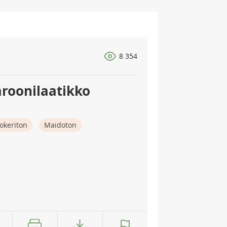
8 354
roonilaatikko
okeriton
Maidoton