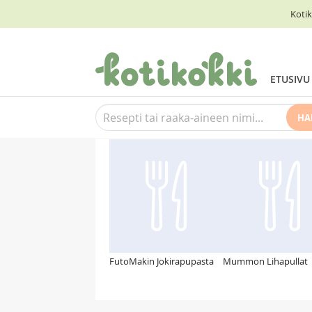
Kotik
ETUSIVU
HA
Suosittelemme myös
FutoMakin Jokirapupasta
Mummon Lihapullat