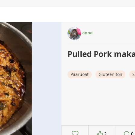
anne
Pulled Pork maka
Pääruoat
Gluteeniton
S
2
0