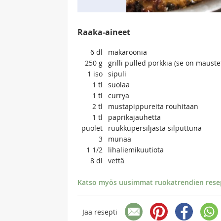
Raaka-aineet
6
dl
makaroonia
250
g
grilli pulled porkkia (se on mauste
1
iso
sipuli
1
tl
suolaa
1
tl
currya
2
tl
mustapippureita rouhitaan
1
tl
paprikajauhetta
puolet
ruukkupersiljasta silputtuna
3
munaa
1 1/2
lihaliemikuutiota
8
dl
vettä
Katso myös uusimmat ruokatrendien resept
Jaa resepti