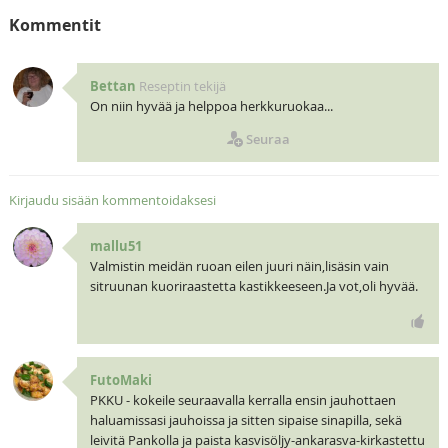
Kommentit
Bettan
Reseptin tekijä
On niin hyvää ja helppoa herkkuruokaa...
Seuraa
Kirjaudu sisään kommentoidaksesi
mallu51
Valmistin meidän ruoan eilen juuri näin,lisäsin vain
sitruunan kuoriraastetta kastikkeeseen.Ja vot,oli hyvää.
FutoMaki
PKKU - kokeile seuraavalla kerralla ensin jauhottaen
haluamissasi jauhoissa ja sitten sipaise sinapilla, sekä
leivitä Pankolla ja paista kasvisöljy-ankarasva-kirkastettu