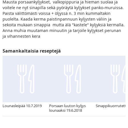
Mausta porsaankyljykset, valkopippuria ja hieman suolaa ja
voitele ne nyt sinapilla sekä pyöräytä kyljykset panko-muruissa.
Paista välittömästi voissa + öljyssä n. 3 min kummaltakin
puolelta. Kaada kerma paistinpannuun kyljysten väliin ja
sekoita mukaan sinappia mutta älä "kastele" kyljyksiä kermalla.
Anna muhia muutaman minuutin ja tarjoile kyljykset perunan
ja vihannesten kera
Samankaltaisia reseptejä
Lounasleipää 10.7.2019
Porsaan luuton kyljys
Sinappikuorrutettu
lounaaksi 19.6.2018