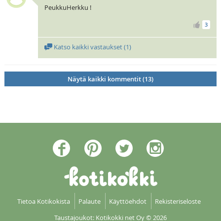
PeukkuHerkku !
3
Katso kaikki vastaukset (
1
)
Näytä kaikki kommentit (13)
Tietoa Kotikokista
Palaute
Käyttöehdot
Rekisteriseloste
Taustajoukot: Kotikokki net Oy
© 2026