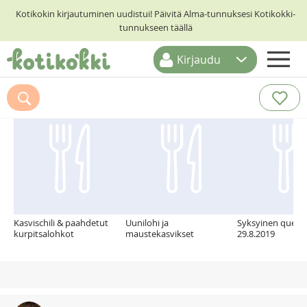
Kotikokin kirjautuminen uudistui! Päivitä Alma-tunnuksesi Kotikokki-
tunnukseen täällä
Kirjaudu
ETUSIVU
Suosittelemme myös
RESEPTIHAKU
RUOKATEEMAT
KESKUSTELUT
KOTIKOKIT
Kasvischili & paahdetut
Uunilohi ja
Syksyinen quesad
kurpitsalohkot
maustekasvikset
29.8.2019