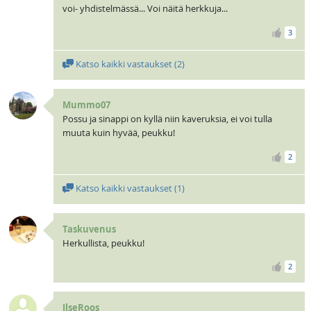
voi- yhdistelmässä... Voi näitä herkkuja...
3
Katso kaikki vastaukset (
2
)
Mummo07
Possu ja sinappi on kyllä niin kaveruksia, ei voi tulla
muuta kuin hyvää, peukku!
2
Katso kaikki vastaukset (
1
)
Taskuvenus
Herkullista, peukku!
2
IlseRoos