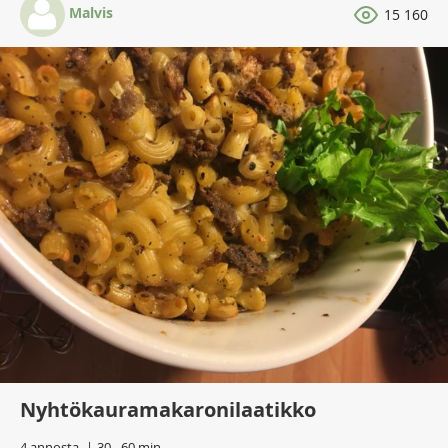
Malvis
15 160
Nyhtökauramakaronilaatikko
4 annosta
30 - 60 min