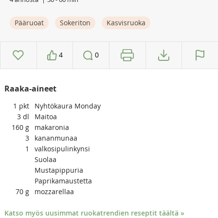
Pääruoat
Sokeriton
Kasvisruoka
4
0
Raaka-aineet
1
pkt
Nyhtökaura Monday
3
dl
Maitoa
160
g
makaronia
3
kananmunaa
1
valkosipulinkynsi
Suolaa
Mustapippuria
Paprikamaustetta
70
g
mozzarellaa
Katso myös uusimmat ruokatrendien reseptit täältä »