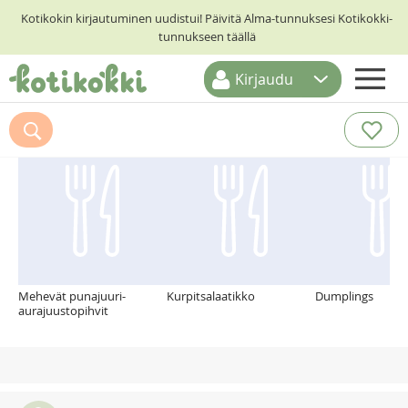
Kotikokin kirjautuminen uudistui! Päivitä Alma-tunnuksesi Kotikokki-
tunnukseen täällä
Kirjaudu
ETUSIVU
Suosittelemme myös
RESEPTIHAKU
RUOKATEEMAT
KESKUSTELUT
KOTIKOKIT
Mehevät punajuuri-
Kurpitsalaatikko
Dumplings
aurajuustopihvit