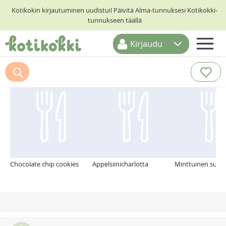
Kotikokin kirjautuminen uudistui! Päivitä Alma-tunnuksesi Kotikokki-
tunnukseen täällä
Kirjaudu
ETUSIVU
Suosittelemme myös
RESEPTIHAKU
RUOKATEEMAT
KESKUSTELUT
KOTIKOKIT
Chocolate chip cookies
Appelsiinicharlotta
Minttuinen sukl