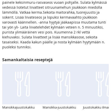
painele keksinmuru-rasvaseos vuoan pohjalle. Sulata kylmässä
vedessä liotetut liivatteet sitruunamehun joukkoon miedolla
lämmöllä. Vatkaa kerma.Sekoita maitorahka, tuorejuusto ja
sokerit. Lisää liivateseos ja lopuksi kermavaahto joukkoon
varovasti käännellen. -anna hyytyä jääkaapissa muutama tunti
tai yön yli- Laita liivatelehdet kylmään veteen n. 5 minuutiksi,
purista ylimääräinen vesi pois. Kuumenna 2 rkl vettä
kiehuvaksi. Sulata liivatteet ja lisää mansikkasose, sekoita
tasaiseksi. Kaada kakun päälle ja nosta kylmään hyytymään n.
puoleksi tunniksi.
Samankaltaisia reseptejä
Mansikkajuustokakku
Mansikka-juustokakku
Juustokakku ilman