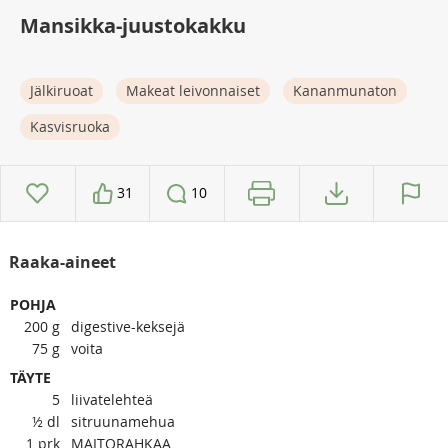
Mansikka-juustokakku
Jälkiruoat
Makeat leivonnaiset
Kananmunaton
Kasvisruoka
31
10
Raaka-aineet
POHJA
200
g
digestive-keksejä
75
g
voita
TÄYTE
5
liivatelehteä
½
dl
sitruunamehua
1
prk
MAITORAHKAA