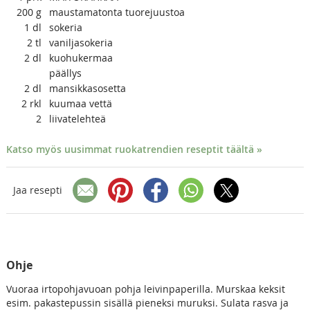
200
g
maustamatonta tuorejuustoa
1
dl
sokeria
2
tl
vaniljasokeria
2
dl
kuohukermaa
päällys
2
dl
mansikkasosetta
2
rkl
kuumaa vettä
2
liivatelehteä
Katso myös uusimmat ruokatrendien reseptit täältä »
Jaa resepti
Ohje
Vuoraa irtopohjavuoan pohja leivinpaperilla. Murskaa keksit
esim. pakastepussin sisällä pieneksi muruksi. Sulata rasva ja