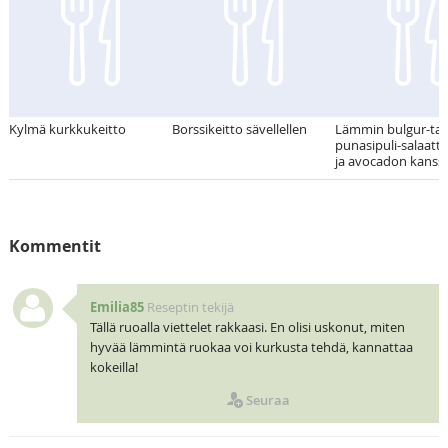
Kylmä kurkkukeitto
Borssikeitto sävellellen
Lämmin bulgur-taat
punasipuli-salaatti 
ja avocadon kanss
Kommentit
Emilia85
Reseptin tekijä
Tällä ruoalla viettelet rakkaasi. En olisi uskonut, miten
hyvää lämmintä ruokaa voi kurkusta tehdä, kannattaa
kokeilla!
Seuraa