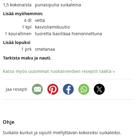
1,5
kokonaista
punasipulia suikaleina
Lisää myöhemmin:
4
dl
vettä
1
kpl
kasvisliemikuutio
1
kourallinen
tuoretta basilikaa hienonnettuna
Lisää lopuksi
1
prk
smetanaa
Tarkista maku ja nauti.
Katso myös uusimmat ruokatrendien reseptit täältä »
Jaa resepti
Ohje
Suikaloi kurkut ja sipulit miellyttävän kokoisiksi suikaleiksi.