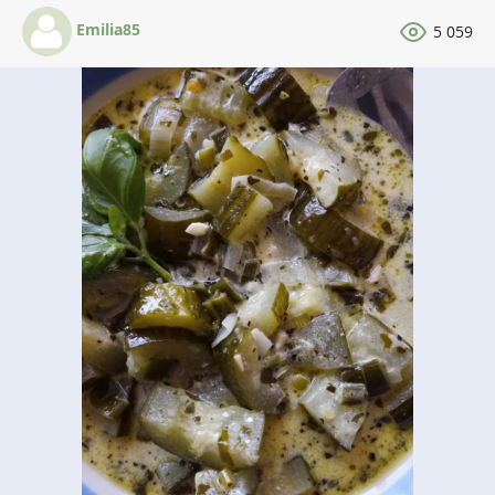
Emilia85
5 059