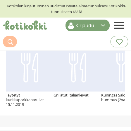
Kotikokin kirjautuminen uudistui! Päivitä Alma-tunnuksesi Kotikokki-
tunnukseen täällä
Kirjaudu
ETUSIVU
Suosittelemme myös
RESEPTIHAKU
RUOKATEEMAT
KESKUSTELUT
KOTIKOKIT
Täytetyt
Grillatut Italianleivät
Kuningas Salom
kurkkuporkkanarullat
hummus (2xanno
15.11.2019