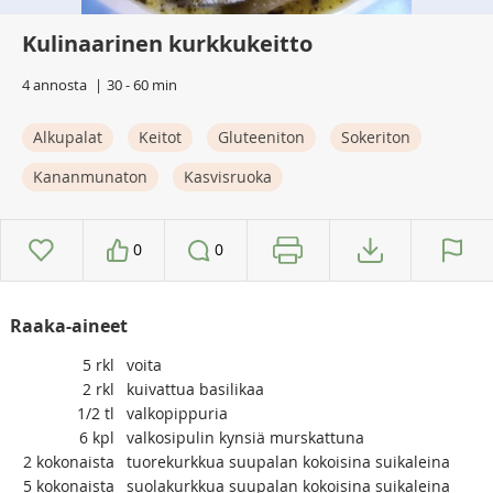
Kulinaarinen kurkkukeitto
4 annosta
30 - 60 min
Alkupalat
Keitot
Gluteeniton
Sokeriton
Kananmunaton
Kasvisruoka
0
0
Raaka-aineet
5
rkl
voita
2
rkl
kuivattua basilikaa
1/2
tl
valkopippuria
6
kpl
valkosipulin kynsiä murskattuna
2
kokonaista
tuorekurkkua suupalan kokoisina suikaleina
5
kokonaista
suolakurkkua suupalan kokoisina suikaleina