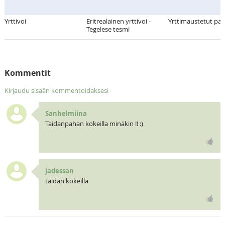
Yrttivoi
Eritrealainen yrttivoi -
Yrttimaustetut past
Tegelese tesmi
Kommentit
Kirjaudu sisään kommentoidaksesi
Sanhelmiina
Taidanpahan kokeilla minäkin !! :)
jadessan
taidan kokeilla