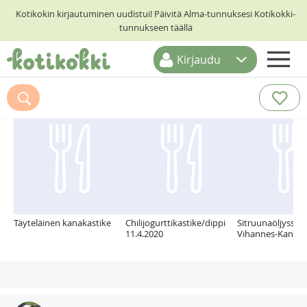
Kotikokin kirjautuminen uudistui! Päivitä Alma-tunnuksesi Kotikokki-
tunnukseen täällä
Kirjaudu
ETUSIVU
Suosittelemme myös
RESEPTIHAKU
RUOKATEEMAT
KESKUSTELUT
KOTIKOKIT
Täyteläinen kanakastike
Chilijogurttikastike/dippi
Sitruunaöljyssä G
11.4.2020
Vihannes-Kanava