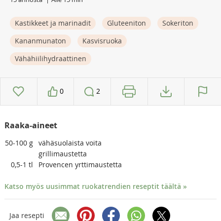
Kastikkeet ja marinadit
Gluteeniton
Sokeriton
Kananmunaton
Kasvisruoka
Vähähiilihydraattinen
0
2
Raaka-aineet
50-100
g
vähäsuolaista voita
grillimaustetta
0,5-1
tl
Provencen yrttimaustetta
Katso myös uusimmat ruokatrendien reseptit täältä »
Jaa resepti