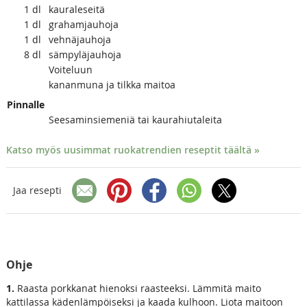
1
dl
kauraleseitä
1
dl
grahamjauhoja
1
dl
vehnäjauhoja
8
dl
sämpyläjauhoja
Voiteluun
kananmuna ja tilkka maitoa
Pinnalle
Seesaminsiemeniä tai kaurahiutaleita
Katso myös uusimmat ruokatrendien reseptit täältä »
Jaa resepti
Ohje
1.
Raasta porkkanat hienoksi raasteeksi. Lämmitä maito
kattilassa kädenlämpöiseksi ja kaada kulhoon. Liota maitoon