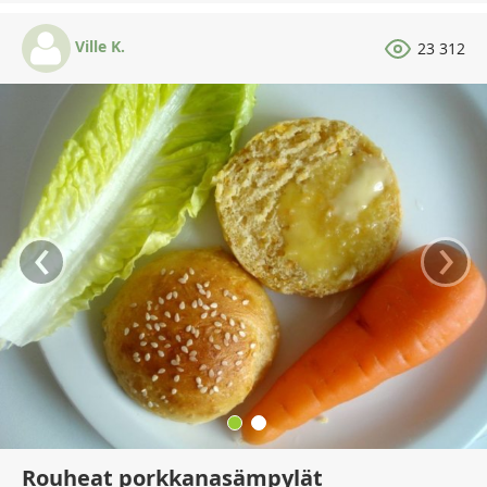
Ville K.
23 312
‹
›
Rouheat porkkanasämpylät