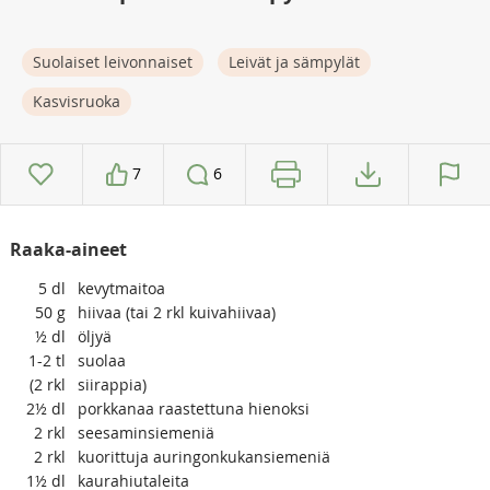
Suolaiset leivonnaiset
Leivät ja sämpylät
Kasvisruoka
7
6
Raaka-aineet
5
dl
kevytmaitoa
50
g
hiivaa (tai 2 rkl kuivahiivaa)
½
dl
öljyä
1-2
tl
suolaa
(2
rkl
siirappia)
2½
dl
porkkanaa raastettuna hienoksi
2
rkl
seesaminsiemeniä
2
rkl
kuorittuja auringonkukansiemeniä
1½
dl
kaurahiutaleita