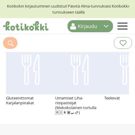
Kotikokin kirjautuminen uudistui! Päivitä Alma-tunnuksesi Kotikokki-
tunnukseen täällä
Kirjaudu
ETUSIVU
Suosittelemme myös
RESEPTIHAKU
RUOKATEEMAT
KESKUSTELUT
KOTIKOKIT
Gluteenittomat
Umamiset Liha-
Teeleivät
Karjalanpiirakat
riisipasteijat
(Meksikolainen tortulla
🇲🇽👨🏽‍🍳🫔)