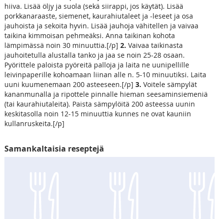
hiiva. Lisää öljy ja suola (sekä siirappi, jos käytät). Lisää
porkkanaraaste, siemenet, kaurahiutaleet ja -leseet ja osa
jauhoista ja sekoita hyvin. Lisää jauhoja vähitellen ja vaivaa
taikina kimmoisan pehmeäksi. Anna taikinan kohota
lämpimässä noin 30 minuuttia.[/p]
2.
Vaivaa taikinasta
jauhoitetulla alustalla tanko ja jaa se noin 25-28 osaan.
Pyörittele paloista pyöreitä palloja ja laita ne uunipellille
leivinpaperille kohoamaan liinan alle n. 5-10 minuutiksi. Laita
uuni kuumenemaan 200 asteeseen.[/p]
3.
Voitele sämpylät
kananmunalla ja ripottele pinnalle hieman seesaminsiemeniä
(tai kaurahiutaleita). Paista sämpylöitä 200 asteessa uunin
keskitasolla noin 12-15 minuuttia kunnes ne ovat kauniin
kullanruskeita.[/p]
Samankaltaisia reseptejä