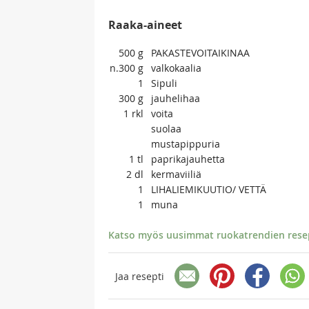
Raaka-aineet
500
g
PAKASTEVOITAIKINAA
n.300
g
valkokaalia
1
Sipuli
300
g
jauhelihaa
1
rkl
voita
suolaa
mustapippuria
1
tl
paprikajauhetta
2
dl
kermaviiliä
1
LIHALIEMIKUUTIO/ VETTÄ
1
muna
Katso myös uusimmat ruokatrendien resept
Jaa resepti