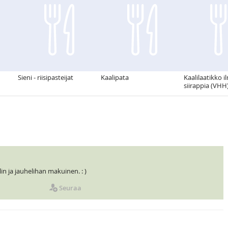
Sieni - riisipasteijat
Kaalipata
Kaalilaatikko il
siirappia (VHH
in ja jauhelihan makuinen. : )
Seuraa