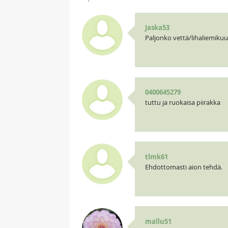
Jaska53
Paljonko vettä/lihaliemikuu
0400645279
tuttu ja ruokaisa piirakka
tlmk61
Ehdottomasti aion tehdä.
mallu51