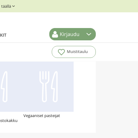
täällä
Kirjaudu
KIT
Muistitaulu
Vegaaniset pasteijat
ustokakku