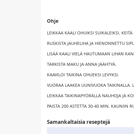
Ohje
LEIKKAA KAALI OHUIKSI SUIKALEIKSI. KEITÄ
RUSKISTA JAUHELIHA JA HIENONNETTU SIPU
LISÄÄ KAALI VIELÄ HAUTUMAAN LIHAN KAN
TARKISTA MAKU JA ANNA JÄÄHTYÄ.
KAAVILOI TAIKINA OHUEKSI LEVYKSI.
VUORAA LAAKEA UUNIVUOKA TAIKINALLA. LE
LEIKKAA TAIKINAPYÖRÄLLÄ NAUHOJA JA KOR
PAISTA 200 ASTETTA 30-40 MIN. KAUNIIN R
Samankaltaisia reseptejä