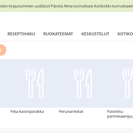
okin kirjautuminen uudistui! Päivitä Alma-tunnuksesi Kotikokki-tunnukseen 
RESEPTIHAKU
RUOKATEEMAT
KESKUSTELUT
KOTIKO
E
Feta-kasvispiirakka
Perunarieskat
Paistettu
parmesaaniju