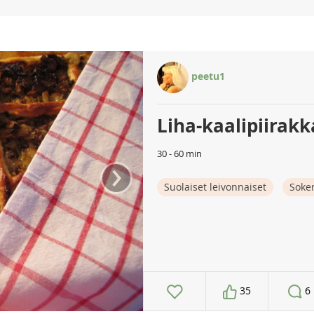
peetu1
Liha-kaalipiirakk
30 - 60 min
›
Suolaiset leivonnaiset
Soker
35
6