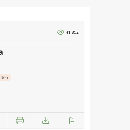
41 852
a
iton