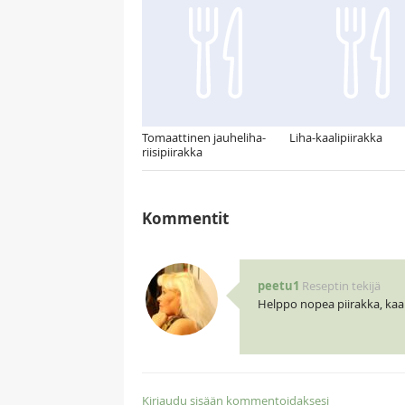
Tomaattinen jauheliha-
Liha-kaalipiirakka
riisipiirakka
Kommentit
peetu1
Reseptin tekijä
Helppo nopea piirakka, kaal
Kirjaudu sisään kommentoidaksesi