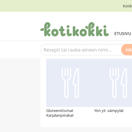
Kotik
ETUSIVU
HA
Suosittelemme myös
Gluteenittomat
Yön yli -sämpylät
Karjalanpiirakat