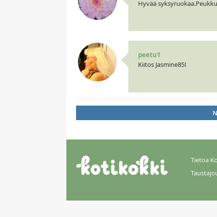
Hyvää syksyruokaa.Peukku
peetu1
Kiitos Jasmine85!
N
Tietoa Ko
Taustajo