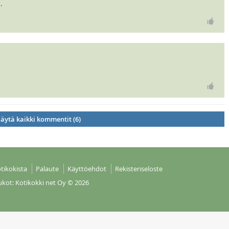
.
äytä kaikki kommentit (6)
tikokista
Palaute
Käyttöehdot
Rekisteriseloste
ukot: Kotikokki net Oy
© 2026