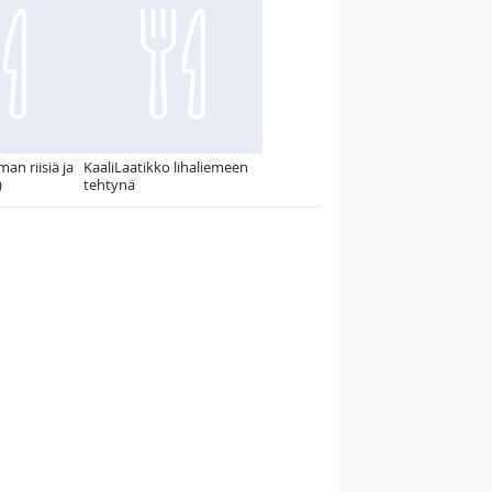
man riisiä ja
KaaliLaatikko lihaliemeen
)
tehtynä