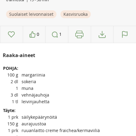
Suolaiset leivonnaiset
Kasvisruoka
0
1
Raaka-aineet
POHJA:
100
g
margariinia
2
dl
sokeria
1
muna
3
dl
vehnäjauhoja
1
tl
leivinjauhetta
Täyte:
1
prk
säilykepäärynöitä
150
g
aurajuustoa
1
prk
ruuanlaitto creme fraichea/kermaviiliä