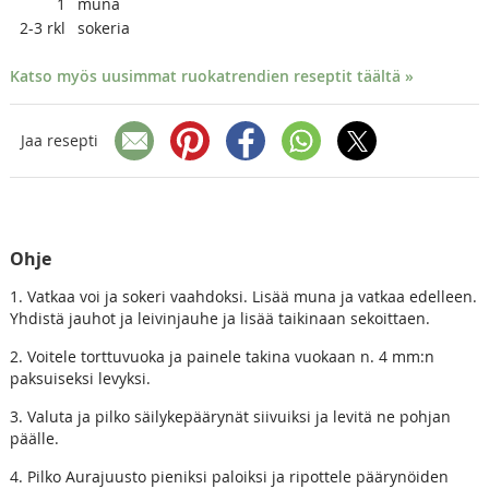
1
muna
2-3
rkl
sokeria
Katso myös uusimmat ruokatrendien reseptit täältä »
Jaa resepti
Ohje
1. Vatkaa voi ja sokeri vaahdoksi. Lisää muna ja vatkaa edelleen.
Yhdistä jauhot ja leivinjauhe ja lisää taikinaan sekoittaen.
2. Voitele torttuvuoka ja painele takina vuokaan n. 4 mm:n
paksuiseksi levyksi.
3. Valuta ja pilko säilykepäärynät siivuiksi ja levitä ne pohjan
päälle.
4. Pilko Aurajuusto pieniksi paloiksi ja ripottele päärynöiden