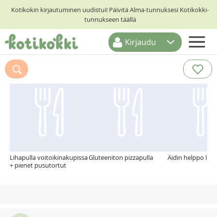
Kotikokin kirjautuminen uudistui! Päivitä Alma-tunnuksesi Kotikokki-
tunnukseen täällä
Kirjaudu
ETUSIVU
Suosittelemme myös
RESEPTIHAKU
RUOKATEEMAT
KESKUSTELUT
KOTIKOKIT
Lihapulla voitoikinakupissa
Gluteeniton pizzapulla
Äidin helppo lih
+ pienet pusutortut