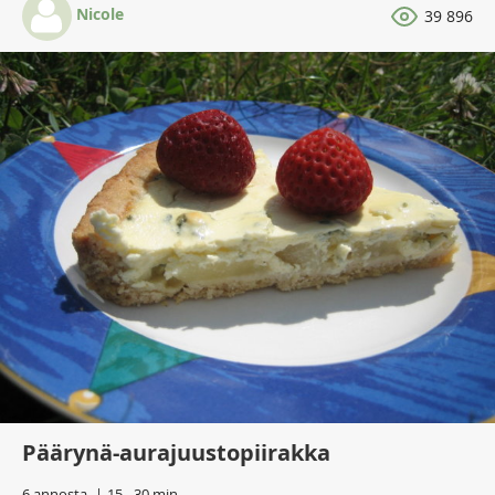
Nicole
39 896
Päärynä-aurajuustopiirakka
6 annosta
15 - 30 min