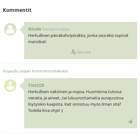
Kommentit
Nicole
Reseptin tekijä
Herkullinen päiväkahvipiirakka, jonka seuraksi sopivat
mansikat!
Seuraa
Kirjaudu sisään kommentoidaksesi
Tintti25
Herkullisen näköinen ja nopsa. Huomenna tulossa
vieraita, ja aineet...tai lukuunottamatta aurajuustoa
löytyiskin kaapista. Kait onnistuu myös ilman sitä?
Todella kiva ohje! :)