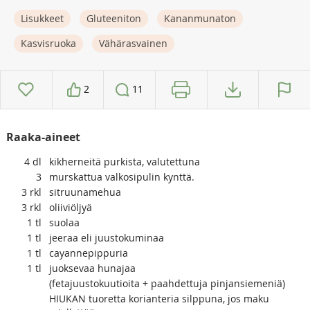
Lisukkeet
Gluteeniton
Kananmunaton
Kasvisruoka
Vähärasvainen
2
11
Raaka-aineet
4
dl
kikherneitä purkista, valutettuna
3
murskattua valkosipulin kynttä.
3
rkl
sitruunamehua
3
rkl
oliiviöljyä
1
tl
suolaa
1
tl
jeeraa eli juustokuminaa
1
tl
cayannepippuria
1
tl
juoksevaa hunajaa
(fetajuustokuutioita + paahdettuja pinjansiemeniä)
HIUKAN tuoretta korianteria silppuna, jos maku