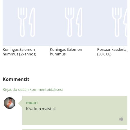
Kuningas Salomon
Kuningas Salomon
Porsaankassleria j
hummus (2xannos)
hummus
(30.6.08)
Kommentit
Kirjaudu sisään kommentoidaksesi
muari
Kiva kun maistui!