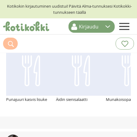
Kotikokin kirjautuminen uudistui! Päivitä Alma-tunnuksesi Kotikokki-
tunnukseen täällä
Kirjaudu
ETUSIVU
Suosittelemme myös
RESEPTIHAKU
RUOKATEEMAT
KESKUSTELUT
KOTIKOKIT
Punajuuri kasvis lisuke
Äidin sienisalaatti
Munakoisopaisto