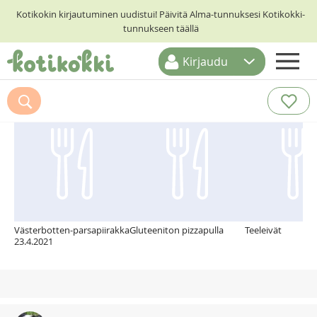
Kotikokin kirjautuminen uudistui! Päivitä Alma-tunnuksesi Kotikokki-
tunnukseen täällä
Kirjaudu
ETUSIVU
Suosittelemme myös
RESEPTIHAKU
RUOKATEEMAT
KESKUSTELUT
KOTIKOKIT
Västerbotten-parsapiirakka
Gluteeniton pizzapulla
Teeleivät
23.4.2021