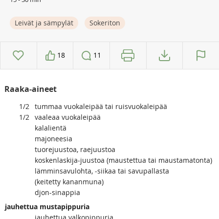
Leivät ja sämpylät
Sokeriton
18
11
Raaka-aineet
1/2
tummaa vuokaleipää tai ruisvuokaleipää
1/2
vaaleaa vuokaleipää
kalalientä
majoneesia
tuorejuustoa, raejuustoa
koskenlaskija-juustoa (maustettua tai maustamatonta)
lämminsavulohta, -siikaa tai savupallasta
(keitetty kananmuna)
djon-sinappia
jauhettua mustapippuria
jauhettua valkopippuria