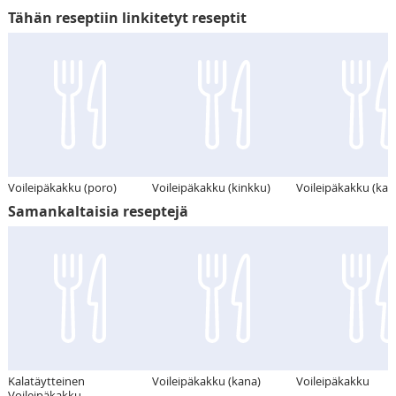
Tähän reseptiin linkitetyt reseptit
Voileipäkakku (poro)
Voileipäkakku (kinkku)
Voileipäkakku (kan
Samankaltaisia reseptejä
Kalatäytteinen
Voileipäkakku (kana)
Voileipäkakku
Voileipäkakku