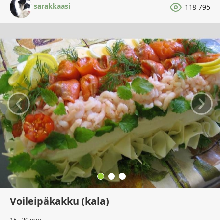
sarakkaasi
118 795
‹
›
Voileipäkakku (kala)
15 - 30 min