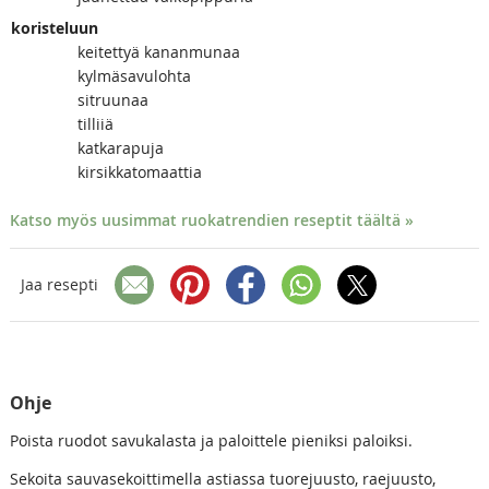
koristeluun
keitettyä kananmunaa
kylmäsavulohta
sitruunaa
tilliiä
katkarapuja
kirsikkatomaattia
Katso myös uusimmat ruokatrendien reseptit täältä »
Jaa resepti
Ohje
Poista ruodot savukalasta ja paloittele pieniksi paloiksi.
Sekoita sauvasekoittimella astiassa tuorejuusto, raejuusto,