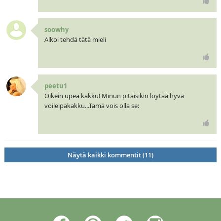
soowhy
Alkoi tehdä tätä mieli
peetu1
Oikein upea kakku! Minun pitäisikin löytää hyvä
voileipäkakku...Tämä vois olla se:
Näytä kaikki kommentit (11)