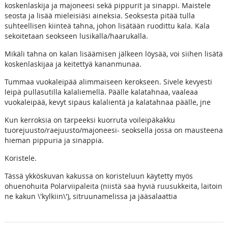
koskenlaskija ja majoneesi sekä pippurit ja sinappi. Maistele
seosta ja lisää mieleisiäsi aineksia. Seoksesta pitää tulla
suhteellisen kiinteä tahna, johon lisätään ruodittu kala. Kala
sekoitetaan seokseen lusikalla/haarukalla.
Mikäli tahna on kalan lisäämisen jälkeen löysää, voi siihen lisätä
koskenlaskijaa ja keitettyä kananmunaa.
Tummaa vuokaleipää alimmaiseen kerokseen. Sivele kevyesti
leipä pullasutilla kalaliemellä. Päälle kalatahnaa, vaaleaa
vuokaleipää, kevyt sipaus kalalientä ja kalatahnaa päälle, jne
Kun kerroksia on tarpeeksi kuorruta voileipäkakku
tuorejuusto/raejuusto/majoneesi- seoksella jossa on mausteena
hieman pippuria ja sinappia.
Koristele.
Tässä ykköskuvan kakussa on koristeluun käytetty myös
ohuenohuita Polarviipaleita (niistä saa hyviä ruusukkeita, laitoin
ne kakun \'kylkiin\'), sitruunamelissa ja jääsalaattia