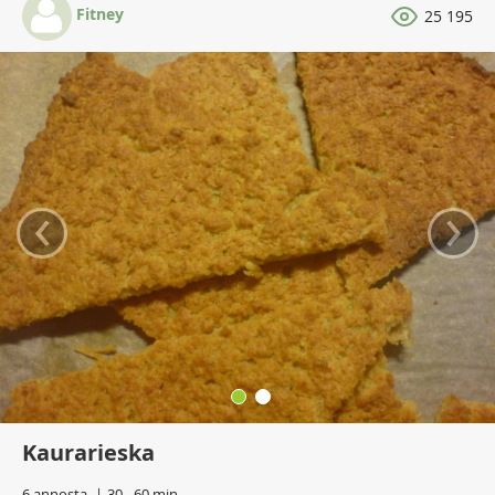
Fitney
25 195
‹
›
Kaurarieska
6 annosta
30 - 60 min