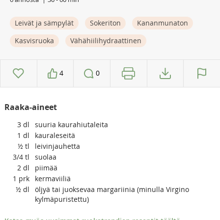
Leivät ja sämpylät
Sokeriton
Kananmunaton
Kasvisruoka
Vähähiilihydraattinen
4
0
Raaka-aineet
3
dl
suuria kaurahiutaleita
1
dl
kauraleseitä
½
tl
leivinjauhetta
3/4
tl
suolaa
2
dl
piimää
1
prk
kermaviiliä
½
dl
öljyä tai juoksevaa margariinia (minulla Virgino
kylmäpuristettu)