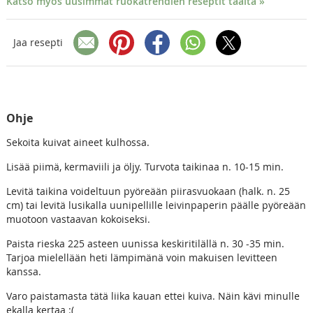
Katso myös uusimmat ruokatrendien reseptit täältä »
Jaa resepti
Ohje
Sekoita kuivat aineet kulhossa.
Lisää piimä, kermaviili ja öljy. Turvota taikinaa n. 10-15 min.
Levitä taikina voideltuun pyöreään piirasvuokaan (halk. n. 25
cm) tai levitä lusikalla uunipellille leivinpaperin päälle pyöreään
muotoon vastaavan kokoiseksi.
Paista rieska 225 asteen uunissa keskiritilällä n. 30 -35 min.
Tarjoa mielellään heti lämpimänä voin makuisen levitteen
kanssa.
Varo paistamasta tätä liika kauan ettei kuiva. Näin kävi minulle
ekalla kertaa :(