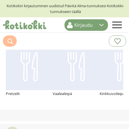
Kotikokin kirjautuminen uudistui! Päivitä Alma-tunnuksesi Kotikokki-
tunnukseen täällä
Kirjaudu
ETUSIVU
Suosittelemme myös
RESEPTIHAKU
RUOKATEEMAT
KESKUSTELUT
KOTIKOKIT
Pretzelit
Vaalealeipä
Kinkkuvoileipäk