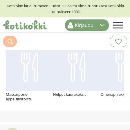
Kotikokin kirjautuminen uudistui! Päivitä Alma-tunnuksesi Kotikokki-
tunnukseen täällä
Kirjaudu
ETUSIVU
Suosittelemme myös
RESEPTIHAKU
RUOKATEEMAT
KESKUSTELUT
KOTIKOKIT
Mascarpone-
Helpot kaurakeksit
Omenapiirakka
appelsiinitorttu