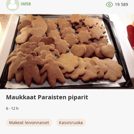
IM58
19 589
Maukkaat Paraisten piparit
6 - 12 h
Makeat leivonnaiset
Kasvisruoka