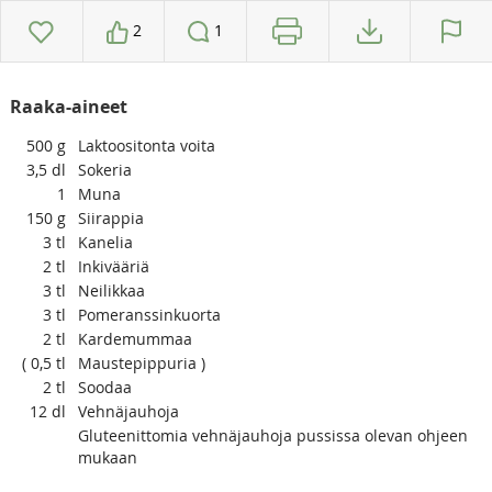
2
1
Raaka-aineet
500
g
Laktoositonta voita
3,5
dl
Sokeria
1
Muna
150
g
Siirappia
3
tl
Kanelia
2
tl
Inkivääriä
3
tl
Neilikkaa
3
tl
Pomeranssinkuorta
2
tl
Kardemummaa
( 0,5
tl
Maustepippuria )
2
tl
Soodaa
12
dl
Vehnäjauhoja
Gluteenittomia vehnäjauhoja pussissa olevan ohjeen
mukaan