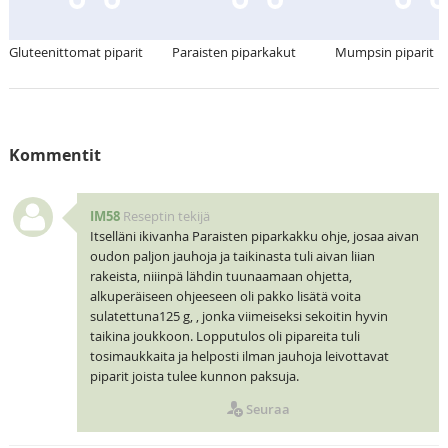
Gluteenittomat piparit
Paraisten piparkakut
Mumpsin piparit
Kommentit
IM58
Reseptin tekijä
Itselläni ikivanha Paraisten piparkakku ohje, josaa aivan
oudon paljon jauhoja ja taikinasta tuli aivan liian
rakeista, niiinpä lähdin tuunaamaan ohjetta,
alkuperäiseen ohjeeseen oli pakko lisätä voita
sulatettuna125 g, , jonka viimeiseksi sekoitin hyvin
taikina joukkoon. Lopputulos oli pipareita tuli
tosimaukkaita ja helposti ilman jauhoja leivottavat
piparit joista tulee kunnon paksuja.
Seuraa