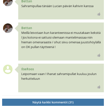
Bettan
Sahramipullaa tänään Lucian päivän kahivin kanssa
Bettan
Meillä leivotaan kun karanteenissa ei muutakaan keksitä
! Jos kotona ei sattuisi olemaan mantelimassaa niin
hieman omenaraaste / ohut siivu omenaa juustohöylällä
on OK pullan täytteenä !
IlseRoos
Leipomaan vaan ! Ihanat sahramipullat kuuluu joulun
herkutteluun
Näytä kaikki kommentit (31)