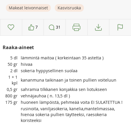
Makeat leivonnaiset
Kasvisruoka
7
31
Raaka-aineet
5
dl
lämmintä maitoa ( korkeintaan 35 astetta )
50
gr
hiivaa
2
dl
sokeria hyppysellinen suolaa
1 + 1
kananmuna taikinaan ja toinen pullien voiteluun
kpl
0,5
gr
sahramia tilkkanen konjakkia sen liotukseen
800
gr
vehnäjauhoa ( n. 13,5 dl )
175
gr
huoneen lämpöistä, pehmeää voita EI SULATETTUA !
rusinoita, vaniljasokeria, kanelia,mantelimassaa,
hienoa sokeria pullien täytteeksi, raesokeria
koristeeksi