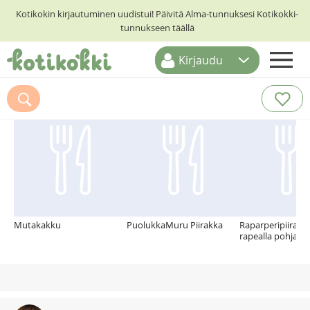
Kotikokin kirjautuminen uudistui! Päivitä Alma-tunnuksesi Kotikokki-
tunnukseen täällä
Kirjaudu
ETUSIVU
Suosittelemme myös
RESEPTIHAKU
RUOKATEEMAT
KESKUSTELUT
KOTIKOKIT
Mutakakku
PuolukkaMuru Piirakka
Raparperipiirakk
rapealla pohjalla