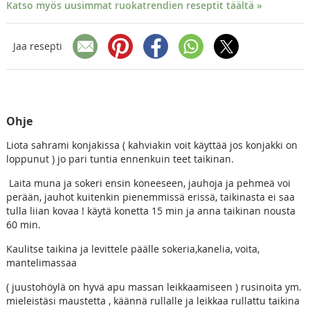
Katso myös uusimmat ruokatrendien reseptit täältä »
Jaa resepti
Ohje
Liota sahrami konjakissa ( kahviakin voit käyttää jos konjakki on
loppunut ) jo pari tuntia ennenkuin teet taikinan.
Laita muna ja sokeri ensin koneeseen, jauhoja ja pehmeä voi
perään, jauhot kuitenkin pienemmissä erissä, taikinasta ei saa
tulla liian kovaa ! käytä konetta 15 min ja anna taikinan nousta
60 min.
Kaulitse taikina ja levittele päälle sokeria,kanelia, voita,
mantelimassaa
( juustohöylä on hyvä apu massan leikkaamiseen ) rusinoita ym.
mieleistäsi maustetta , käännä rullalle ja leikkaa rullattu taikina