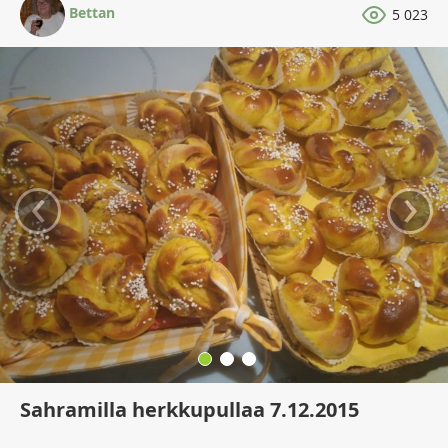
Bettan
5 023
‹
›
Sahramilla herkkupullaa 7.12.2015