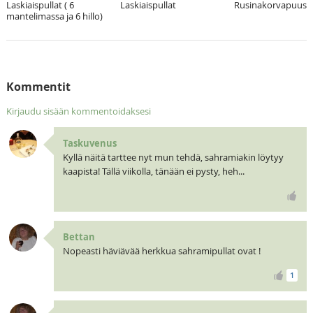
Laskiaispullat ( 6
Laskiaispullat
Rusinakorvapuusti
mantelimassa ja 6 hillo)
Kommentit
Kirjaudu sisään kommentoidaksesi
Taskuvenus
Kyllä näitä tarttee nyt mun tehdä, sahramiakin löytyy
kaapista! Tällä viikolla, tänään ei pysty, heh...
Bettan
Nopeasti häviävää herkkua sahramipullat ovat !
1