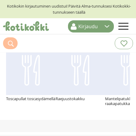
Kotikokin kirjautuminen uudistui! Päivitä Alma-tunnuksesi Kotikokki-
tunnukseen täällä
Kirjaudu
ETUSIVU
Suosittelemme myös
RESEPTIHAKU
RUOKATEEMAT
KESKUSTELUT
KOTIKOKIT
Toscapullat toscasydämellä
Raejuustokakku
Mantelipatukka -
raakapatukka