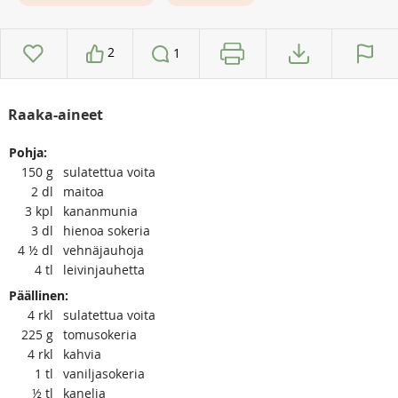
2
1
Raaka-aineet
Pohja:
150
g
sulatettua voita
2
dl
maitoa
3
kpl
kananmunia
3
dl
hienoa sokeria
4 ½
dl
vehnäjauhoja
4
tl
leivinjauhetta
Päällinen:
4
rkl
sulatettua voita
225
g
tomusokeria
4
rkl
kahvia
1
tl
vaniljasokeria
½
tl
kanelia