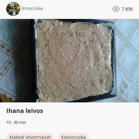
Irma-Liisa
7 856
Ihana leivos
15 - 30 min
Makeat leivonnaiset
Kasvisruoka