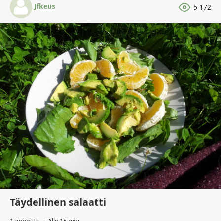
Jfkeus
5 172
Täydellinen salaatti
1 annosta
Alle 15 min