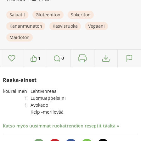
Salaatit
Gluteeniton
Sokeriton
Kananmunaton
Kasvisruoka
Vegaani
Maidoton
1
0
Raaka-aineet
kourallinen
Lehtivihreää
1
Luomuappelsiini
1
Avokado
Kelp -merilevää
Katso myös uusimmat ruokatrendien reseptit täältä »