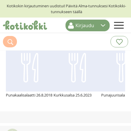
Kotikokin kirjautuminen uudistui! Päivitä Alma-tunnuksesi Kotikokki-
tunnukseen täällä
Kirjaudu
ETUSIVU
Suosittelemme myös
RESEPTIHAKU
RUOKATEEMAT
KESKUSTELUT
KOTIKOKIT
Punakaalisalaatti 26.8.2018
Kurkkusalsa 25.6.2023
Punajuurisalaatti