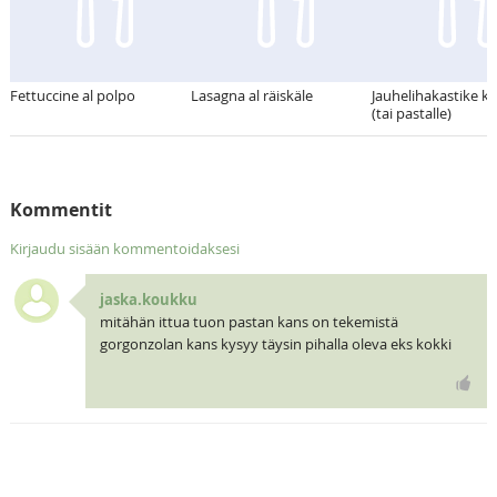
Fettuccine al polpo
Lasagna al räiskäle
Jauhelihakastike kr
(tai pastalle)
Kommentit
Kirjaudu sisään kommentoidaksesi
jaska.koukku
mitähän ittua tuon pastan kans on tekemistä
gorgonzolan kans kysyy täysin pihalla oleva eks kokki