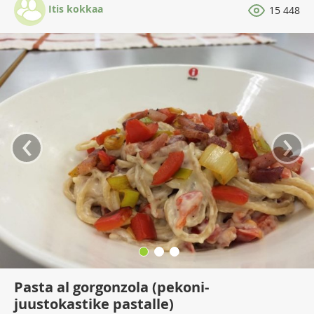
Itis kokkaa
15 448
‹
›
Pasta al gorgonzola (pekoni-
juustokastike pastalle)