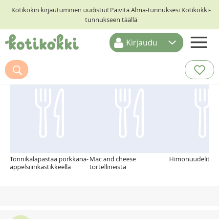
Kotikokin kirjautuminen uudistui! Päivitä Alma-tunnuksesi Kotikokki-
tunnukseen täällä
Kirjaudu
ETUSIVU
Suosittelemme myös
RESEPTIHAKU
RUOKATEEMAT
KESKUSTELUT
KOTIKOKIT
Tonnikalapastaa porkkana-
Mac and cheese
Himonuudelit
appelsiinikastikkeella
tortellineista