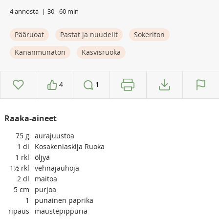
4 annosta
30 - 60 min
Pääruoat
Pastat ja nuudelit
Sokeriton
Kananmunaton
Kasvisruoka
4
1
Raaka-aineet
75
g
aurajuustoa
1
dl
Kosakenlaskija Ruoka
1
rkl
öljyä
1½
rkl
vehnäjauhoja
2
dl
maitoa
5
cm
purjoa
1
punainen paprika
ripaus
maustepippuria