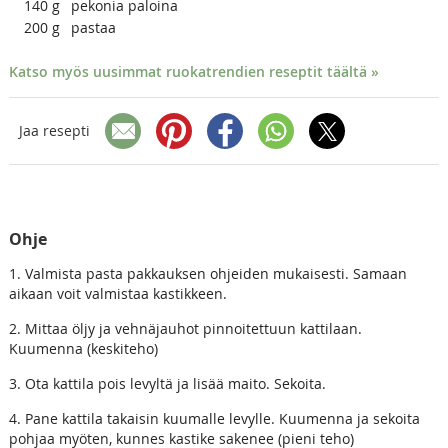
140
g
pekonia paloina
200
g
pastaa
Katso myös uusimmat ruokatrendien reseptit täältä »
Jaa resepti
Ohje
1. Valmista pasta pakkauksen ohjeiden mukaisesti. Samaan
aikaan voit valmistaa kastikkeen.
2. Mittaa öljy ja vehnäjauhot pinnoitettuun kattilaan.
Kuumenna (keskiteho)
3. Ota kattila pois levyltä ja lisää maito. Sekoita.
4. Pane kattila takaisin kuumalle levylle. Kuumenna ja sekoita
pohjaa myöten, kunnes kastike sakenee (pieni teho)