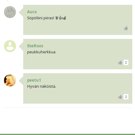
Aura
Söpöliini piiras! 🧚👍🍎
IlseRoos
peukkuherkkua
2
peetu1
Hyvän näköistä.
2