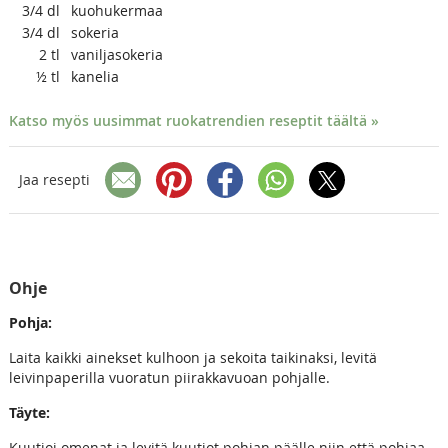
3/4
dl
kuohukermaa
3/4
dl
sokeria
2
tl
vaniljasokeria
½
tl
kanelia
Katso myös uusimmat ruokatrendien reseptit täältä »
Jaa resepti
Ohje
Pohja:
Laita kaikki ainekset kulhoon ja sekoita taikinaksi, levitä
leivinpaperilla vuoratun piirakkavuoan pohjalle.
Täyte:
Kuutioi omenat ja levitä kuutiot pohjan päälle niin että pohjaa