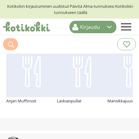
Kotikokin kirjautuminen uudistui! Päivitä Alma-tunnuksesi Kotikokki-
tunnukseen täällä
Kirjaudu
ETUSIVU
Suosittelemme myös
RESEPTIHAKU
RUOKATEEMAT
KESKUSTELUT
KOTIKOKIT
Anjan Muffinssit
Laskiaispullat
Mansikkajuusto