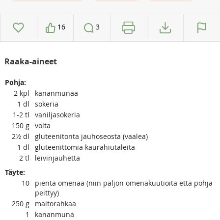
16
3
Raaka-aineet
Pohja:
2
kpl
kananmunaa
1
dl
sokeria
1-2
tl
vaniljasokeria
150
g
voita
2½
dl
gluteenitonta jauhoseosta (vaalea)
1
dl
gluteenittomia kaurahiutaleita
2
tl
leivinjauhetta
Täyte:
10
pientä omenaa (niin paljon omenakuutioita että pohja
peittyy)
250
g
maitorahkaa
1
kananmuna