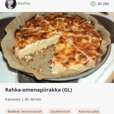
Rauhtu
40 289
Rahka-omenapiirakka (GL)
8 annosta
30 - 60 min
Makeat leivonnaiset
Gluteeniton
Kasvisruoka