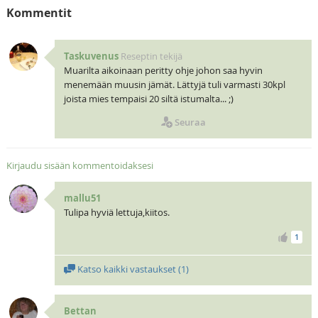
Kommentit
Taskuvenus
Reseptin tekijä
Muarilta aikoinaan peritty ohje johon saa hyvin
menemään muusin jämät. Lättyjä tuli varmasti 30kpl
joista mies tempaisi 20 siltä istumalta... ;)
Seuraa
Kirjaudu sisään kommentoidaksesi
mallu51
Tulipa hyviä lettuja,kiitos.
1
Katso kaikki vastaukset (
1
)
Bettan