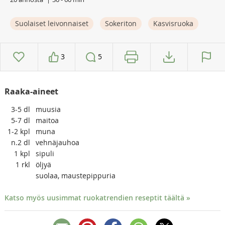
Suolaiset leivonnaiset
Sokeriton
Kasvisruoka
3
5
Raaka-aineet
3-5
dl
muusia
5-7
dl
maitoa
1-2
kpl
muna
n.2
dl
vehnäjauhoa
1
kpl
sipuli
1
rkl
öljyä
suolaa, maustepippuria
Katso myös uusimmat ruokatrendien reseptit täältä »