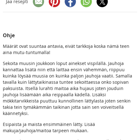
Jaa resepti
Ohje
Määrät ovat suuntaa antavia, eivät tarkkoja koska nämä teen
aina mutu-tuntumalla!
Sekoita muusin joukkoon loput ainekset vispilällä. Jauhoja
kannattaa lisätä niin että laittaa ensin vähemmän, riippuu
kuinka löysää muusia on kuinka paljon jauhoja vaatii. Samalla
tavalla kuin lättytaikinassa tuntee sekoittaessa onko sopivan
paksuista. Itsellä lurahti maitoa aika hujaus joten jouduin
jauhoja lisäämään aika reippaalla kädellä. Lisäksi
mökkitarvikkeista puuttuu kunnollinen lättylasta joten senkin
takia tein tymäkämmän taikinan jotta sain sen voiveitsellä
käännetyksi.
Esipaista ja maista ensimmäinen lätty. Lisää
makuja/jauhoja/maitoa tarpeen mukaan.