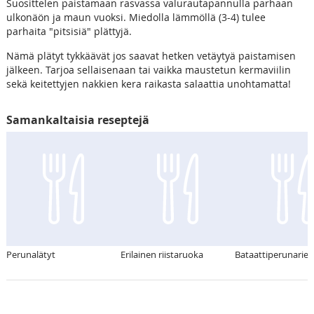
Suosittelen paistamaan rasvassa valurautapannulla parhaan
ulkonäön ja maun vuoksi. Miedolla lämmöllä (3-4) tulee
parhaita "pitsisiä" plättyjä.
Nämä plätyt tykkäävät jos saavat hetken vetäytyä paistamisen
jälkeen. Tarjoa sellaisenaan tai vaikka maustetun kermaviilin
sekä keitettyjen nakkien kera raikasta salaattia unohtamatta!
Samankaltaisia reseptejä
Perunalätyt
Erilainen riistaruoka
Bataattiperunaries