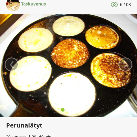
Taskuvenus
6 103
‹
›
Perunalätyt
20 annosta
30 - 60 min