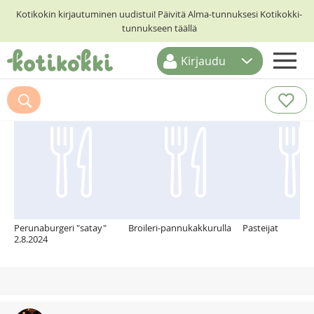
Kotikokin kirjautuminen uudistui! Päivitä Alma-tunnuksesi Kotikokki-
tunnukseen täällä
Kirjaudu
ETUSIVU
Suosittelemme myös
RESEPTIHAKU
RUOKATEEMAT
KESKUSTELUT
KOTIKOKIT
Perunaburgeri "satay"
Broileri-pannukakkurulla
Pasteijat
2.8.2024