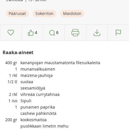
Pääruoat
Sokeriton
Maidoton
4
6
Raaka-aineet
400
gr
kananpojan maustamatonta filesuikaleita
1
munanvalkuainen
1
rkl
maizena-jauhoja
1/2
tl
suolaa
seesamiöljyä
2
rkl
vihreää currytahnaa
1
iso
Sipuli
1
punainen paprika
cashew pähkinöitä
200
gr
kookosmaitoa
puolikkaan limetin mehu