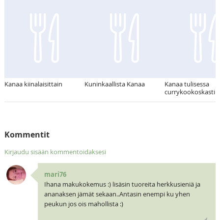
Kanaa kiinalaisittain
Kuninkaallista Kanaa
Kanaa tulisessa
currykookoskastik
Kommentit
Kirjaudu sisään kommentoidaksesi
mari76
Ihana makukokemus :) lisäsin tuoreita herkkusieniä ja
ananaksen jämät sekaan..Antasin enempi ku yhen
peukun jos ois mahollista :)