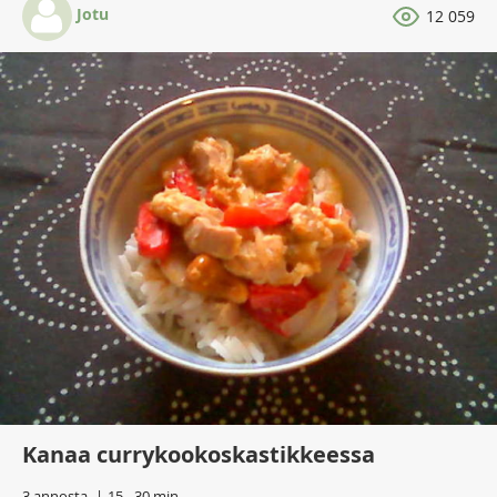
Jotu
12 059
Kanaa currykookoskastikkeessa
3 annosta
15 - 30 min