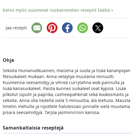
Katso myös uusimmat ruokatrendien reseptit täältä »
Jaa resepti
Ohje
Sekoita munanvalkuainen, maizena ja suola ja lisää kananpojan
filesuikaleet mukaan. Anna vetäytyä muutama minuutti.
Kuumenna seesamiöljy ja vihreä currytahna wok-pannulla ja
lisää kanasuikaleet. Paista kunnes suikaleet ovat kypsiä. Lisää
pilkotut sipulit ja paprika, cashewpähkinät sekä kookosmaito ja
sekoita. Anna olla liedellä vielä 5 minuuttia, älä kiehuta. Mausta
limetin mehulla ja ripottele halutessasi pinnalle vielä muutama
pisara seesamiöljyä. Tarjoa jasmiiniriisin kanssa.
Samankaltaisia reseptejä