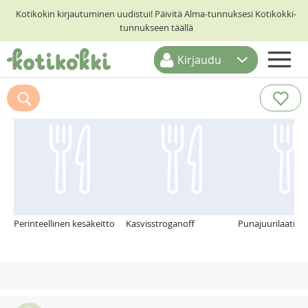
Kotikokin kirjautuminen uudistui! Päivitä Alma-tunnuksesi Kotikokki-
tunnukseen täällä
Kirjaudu
ETUSIVU
Suosittelemme myös
RESEPTIHAKU
RUOKATEEMAT
KESKUSTELUT
KOTIKOKIT
Perinteellinen kesäkeitto
Kasvisstroganoff
Punajuurilaatikk