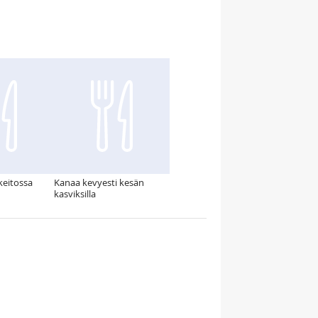
eitossa
Kanaa kevyesti kesän
kasviksilla