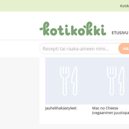
Kotik
ETUSIVU
HA
Suosittelemme myös
Jauhelihakääryleet
Mac no Cheese
(vegaaninen juustopa