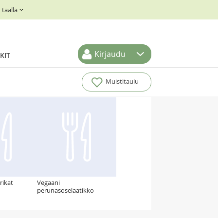
täällä
Kirjaudu
KIT
Muistitaulu
rikat
Vegaani
perunasoselaatikko