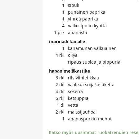
1
sipuli
1
punainen paprika
1
vihreä paprika
4
valkosipulin kynttä
1
prk
ananasta
marinadi kanalle
1
kanamunan valkuainen
4
rkl
öljyä
ripaus suolaa ja pippuria
hapanimeläkastike
6
rkl
riisiviinietikkaa
2
rkl
vaaleaa soijakastiketta
4
rkl
sokeria
6
rkl
ketsuppia
1
dl
vettä
2
rkl
maissijauhoa
1
ananaspurkin mehut
Katso myös uusimmat ruokatrendien resept