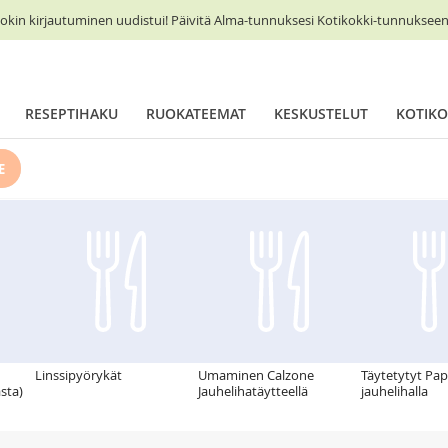
okin kirjautuminen uudistui! Päivitä Alma-tunnuksesi Kotikokki-tunnukseen 
RESEPTIHAKU
RUOKATEEMAT
KESKUSTELUT
KOTIKO
E
Linssipyörykät
Umaminen Calzone
Täytetytyt Pap
sta)
Jauhelihatäytteellä
jauhelihalla