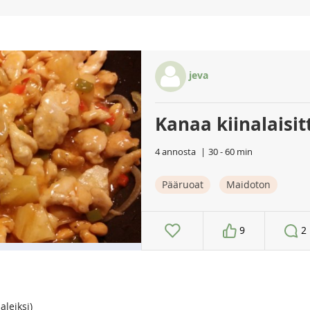
jeva
Kanaa kiinalaisit
4 annosta
30 - 60 min
Pääruoat
Maidoton
9
2
aleiksi)