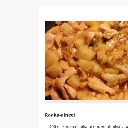
Raaka-aineet
400
g
kanaa ( suikaloi ohuen ohuiksi viip