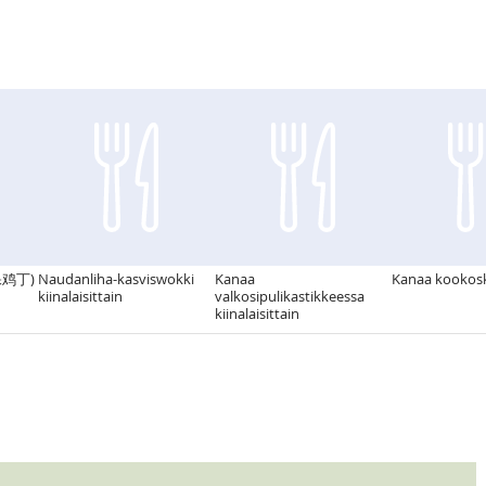
宫保鸡丁)
Naudanliha-kasviswokki
Kanaa
Kanaa kookosk
kiinalaisittain
valkosipulikastikkeessa
kiinalaisittain