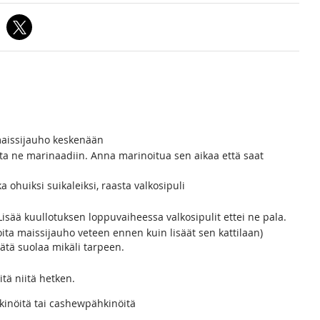
 maissijauho keskenään
aita ne marinaadiin. Anna marinoitua sen aikaa että saat
ka ohuiksi suikaleiksi, raasta valkosipuli
. Lisää kuullotuksen loppuvaiheessa valkosipulit ettei ne pala.
ekoita maissijauho veteen ennen kuin lisäät sen kattilaan)
sätä suolaa mikäli tarpeen.
tä niitä hetken.
kinöitä tai cashewpähkinöitä