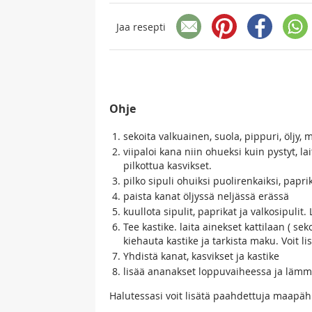
Jaa resepti
Ohje
sekoita valkuainen, suola, pippuri, öljy,
viipaloi kana niin ohueksi kuin pystyt, l
pilkottua kasvikset.
pilko sipuli ohuiksi puolirenkaiksi, papri
paista kanat öljyssä neljässä erässä
kuullota sipulit, paprikat ja valkosipulit
Tee kastike. laita ainekset kattilaan ( s
kiehauta kastike ja tarkista maku. Voit li
Yhdistä kanat, kasvikset ja kastike
lisää ananakset loppuvaiheessa ja lämmi
Halutessasi voit lisätä paahdettuja maapäh