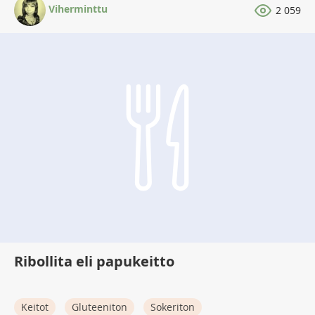
Viherminttu
2 059
Ribollita eli papukeitto
Keitot
Gluteeniton
Sokeriton