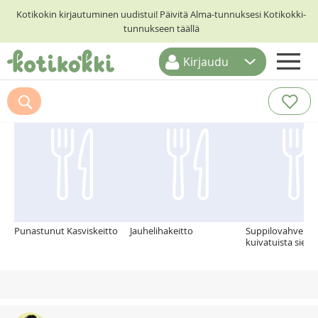
Kotikokin kirjautuminen uudistui! Päivitä Alma-tunnuksesi Kotikokki-
tunnukseen täällä
Kirjaudu
ETUSIVU
Suosittelemme myös
RESEPTIHAKU
RUOKATEEMAT
KESKUSTELUT
KOTIKOKIT
Punastunut Kasviskeitto
Jauhelihakeitto
Suppilovahverok
kuivatuista sieni