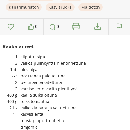
Kananmunaton
Kasvisruoka
Maidoton
0
0
Raaka-aineet
1
silputtu sipuli
3
valkosipulinkynttä hienonnettuna
1
dl
oliiviöljyä
2-3
porkkanaa paloiteltuna
2
perunaa paloiteltuna
2
varsisellerin vartta pienittynä
400
g
kaalia suikaloituna
400
g
tölkkitomaattia
2
tlk
valkoisia papuja valutettuina
1
l
kasvislientä
mustapippurirouhetta
timjamia