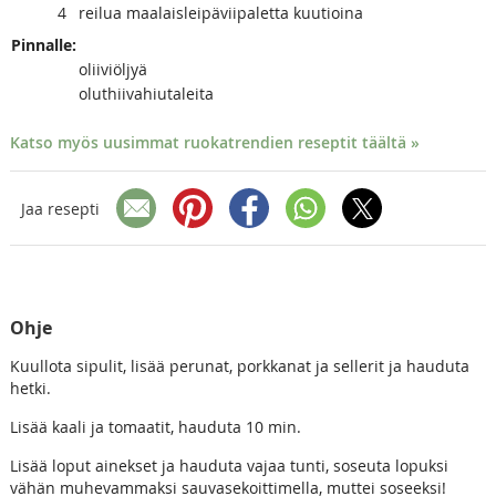
4
reilua maalaisleipäviipaletta kuutioina
Pinnalle:
oliiviöljyä
oluthiivahiutaleita
Katso myös uusimmat ruokatrendien reseptit täältä »
Jaa resepti
Ohje
Kuullota sipulit, lisää perunat, porkkanat ja sellerit ja hauduta
hetki.
Lisää kaali ja tomaatit, hauduta 10 min.
Lisää loput ainekset ja hauduta vajaa tunti, soseuta lopuksi
vähän muhevammaksi sauvasekoittimella, muttei soseeksi!