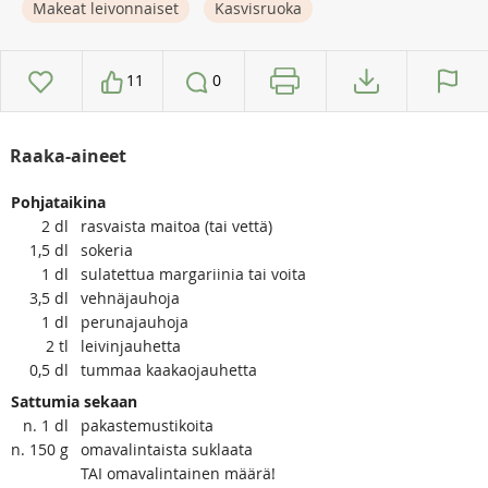
Makeat leivonnaiset
Kasvisruoka
11
0
Raaka-aineet
Pohjataikina
2
dl
rasvaista maitoa (tai vettä)
1,5
dl
sokeria
1
dl
sulatettua margariinia tai voita
3,5
dl
vehnäjauhoja
1
dl
perunajauhoja
2
tl
leivinjauhetta
0,5
dl
tummaa kaakaojauhetta
Sattumia sekaan
n. 1
dl
pakastemustikoita
n. 150
g
omavalintaista suklaata
TAI omavalintainen määrä!