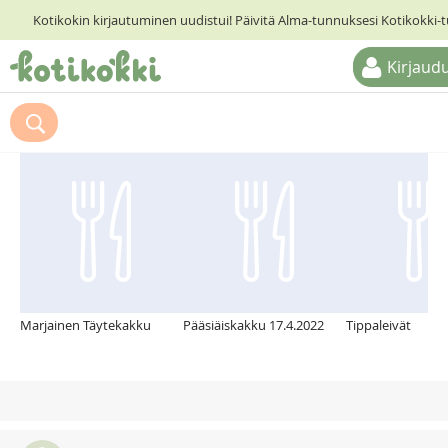
Kotikokin kirjautuminen uudistui! Päivitä Alma-tunnuksesi Kotikokki-
Kirjaud
ETUSIVU
Suosittelemme myös
RESEPTIHAKU
RUOKATEEMAT
KESKUSTELUT
KOTIKOKIT
Marjainen Täytekakku
Pääsiäiskakku 17.4.2022
Tippaleivät