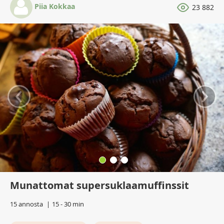
Piia Kokkaa
23 882
‹
›
Munattomat supersuklaamuffinssit
15 annosta
15 - 30 min