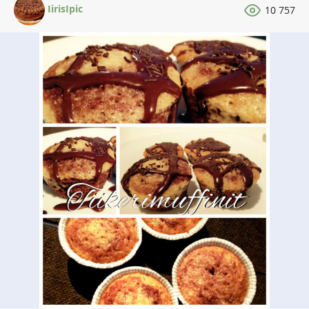
IirisIpic
10 757