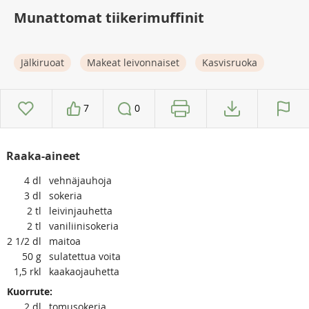
Munattomat tiikerimuffinit
Jälkiruoat
Makeat leivonnaiset
Kasvisruoka
7
0
Raaka-aineet
4
dl
vehnäjauhoja
3
dl
sokeria
2
tl
leivinjauhetta
2
tl
vaniliinisokeria
2 1/2
dl
maitoa
50
g
sulatettua voita
1,5
rkl
kaakaojauhetta
Kuorrute:
2
dl
tomusokeria