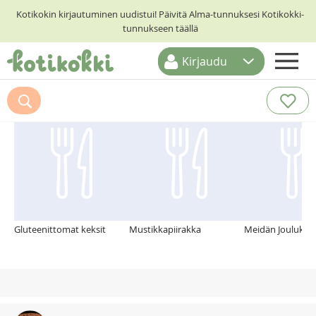
Kotikokin kirjautuminen uudistui! Päivitä Alma-tunnuksesi Kotikokki-
tunnukseen täällä
Kirjaudu
ETUSIVU
Suosittelemme myös
RESEPTIHAKU
RUOKATEEMAT
KESKUSTELUT
KOTIKOKIT
Gluteenittomat keksit
Mustikkapiirakka
Meidän Joulukak