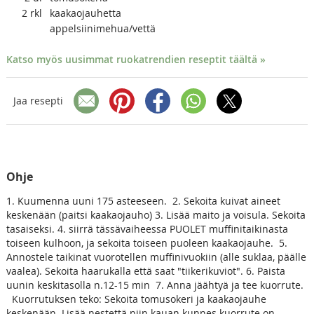
2
rkl
kaakaojauhetta
appelsiinimehua/vettä
Katso myös uusimmat ruokatrendien reseptit täältä »
Jaa resepti
Ohje
1. Kuumenna uuni 175 asteeseen.
2. Sekoita kuivat aineet
keskenään (paitsi kaakaojauho)
3. Lisää maito ja voisula. Sekoita
tasaiseksi.
4. siirrä tässävaiheessa PUOLET muffinitaikinasta
toiseen kulhoon, ja sekoita toiseen puoleen kaakaojauhe.
5.
Annostele taikinat vuorotellen muffinivuokiin (alle suklaa, päälle
vaalea). Sekoita haarukalla että saat "tiikerikuviot".
6. Paista
uunin keskitasolla n.12-15 min
7. Anna jäähtyä ja tee kuorrute.
Kuorrutuksen teko: Sekoita tomusokeri ja kaakaojauhe
keskenään. Lisää nestettä niin kauan kunnes kuorrute on