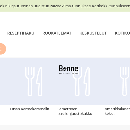
okin kirjautuminen uudistui! Päivitä Alma-tunnuksesi Kotikokki-tunnukseen 
RESEPTIHAKU
RUOKATEEMAT
KESKUSTELUT
KOTIKO
E
Liisan Kermakaramellit
Samettinen
Amerikkalaiset
passionjuustokakku
keksit