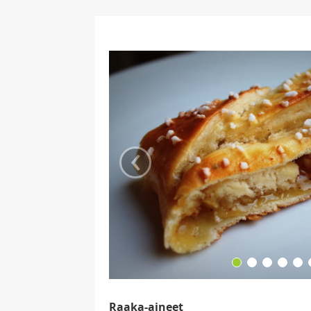
‹
Raaka-aineet