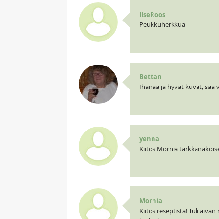
IlseRoos
Peukkuherkkua
Bettan
Ihanaa ja hyvät kuvat, saa v
yenna
Kiitos Mornia tarkkanäköises
Mornia
Kiitos reseptistä! Tuli aiv