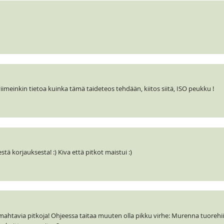
iimeinkin tietoa kuinka tämä taideteos tehdään, kiitos siitä, ISO peukku !
tä korjauksesta! :) Kiva että pitkot maistui :)
an mahtavia pitkoja! Ohjeessa taitaa muuten olla pikku virhe: Murenna tuorehi