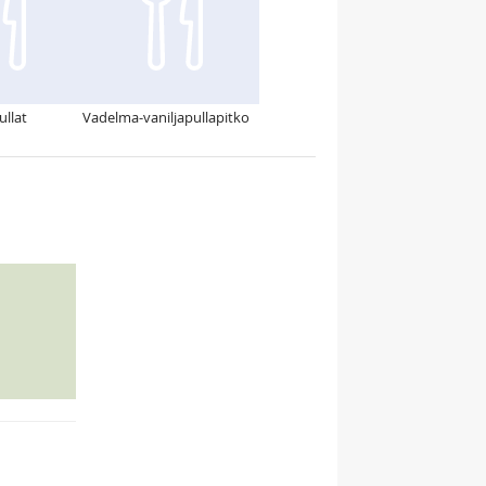
llat
Vadelma-vaniljapullapitko