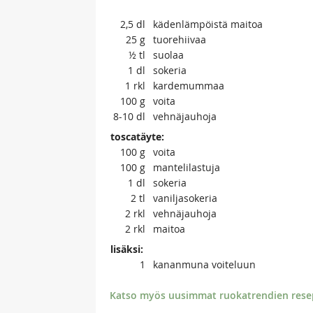
2,5
dl
kädenlämpöistä maitoa
25
g
tuorehiivaa
½
tl
suolaa
1
dl
sokeria
1
rkl
kardemummaa
100
g
voita
8-10
dl
vehnäjauhoja
toscatäyte:
100
g
voita
100
g
mantelilastuja
1
dl
sokeria
2
tl
vaniljasokeria
2
rkl
vehnäjauhoja
2
rkl
maitoa
lisäksi:
1
kananmuna voiteluun
Katso myös uusimmat ruokatrendien resept