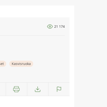
21 174
set
Kasvisruoka