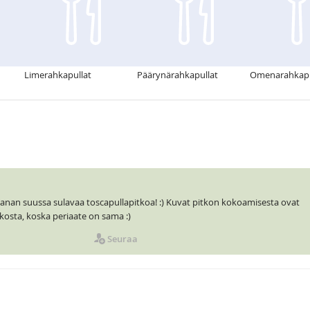
Limerahkapullat
Päärynärahkapullat
Omenarahkapu
i ihanan suussa sulavaa toscapullapitkoa! :) Kuvat pitkon kokoamisesta ovat
kosta, koska periaate on sama :)
Seuraa