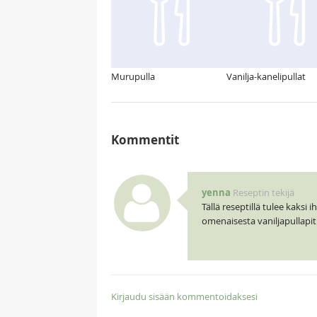
Murupulla
Vanilja-kanelipullat
Kommentit
yenna
Reseptin tekijä
Tällä reseptillä tulee kaks
omenaisesta vaniljapullapit
Kirjaudu sisään kommentoidaksesi