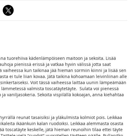
nna tuorehiiva kädenlämpöiseen maitoon ja sekoita. Lisää
hoja pienissä erissä ja vatkaa hyvin välissä jotta saat
nä vaiheessa kun taikinaa jää hieman sormiin kiinni ja lisää sen
sta ei tule liian kovaa. Jätä taikina kohoamaan leivinliinan alle
sinkertaiseksi. Voit tässä vaiheessa laittaa uunin lämpeämään
 lämmetessä valmista toscatäytetäyte. Sulata voi pienessä
o ja vaniljasokeria. Sekoita vispilällä kokoajan, anna kiehahtaa
hyrrällä reunat tasaisiksi ja yläkulmista kolmiot pois. Leikkaa
uikaleita ikäänkuin kalan ruodoiksi. Leikkaa alemmasta osasta
sää toscatäyte keskelle, jätä hieman reunoihin tilaa ettei täyte
 Taittele vielä "ruodot" vuorotellen täytteen päälle. Pullapitko