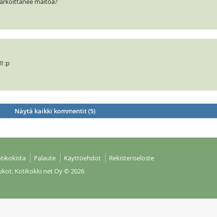
arkoittanee maitoa?
! :p
Näytä kaikki kommentit (5)
tikokista
Palaute
Käyttöehdot
Rekisteriseloste
ukot: Kotikokki net Oy
© 2026