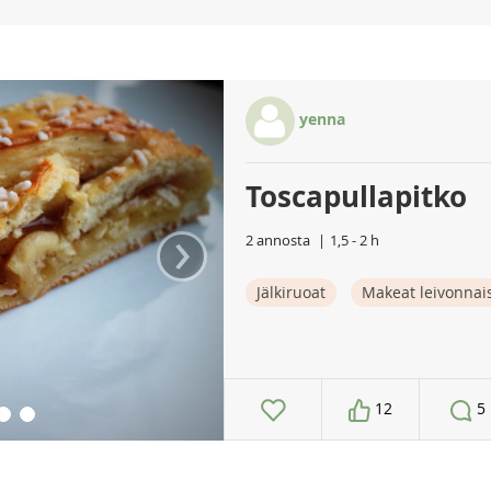
yenna
Toscapullapitko
›
2 annosta
1,5 - 2 h
Jälkiruoat
Makeat leivonnai
12
5