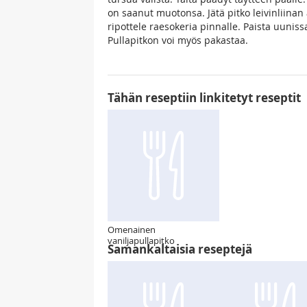
on saanut muotonsa. Jätä pitko leivinliinan
ripottele raesokeria pinnalle. Paista uunis
Pullapitkon voi myös pakastaa.
Tähän reseptiin linkitetyt reseptit
Omenainen
vaniljapullapitko
Samankaltaisia reseptejä