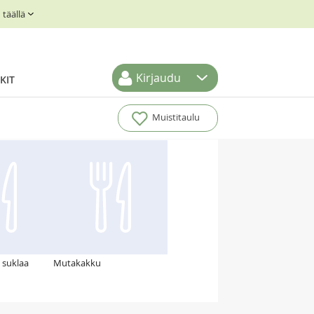
täällä
Kirjaudu
KIT
Muistitaulu
 suklaa
Mutakakku