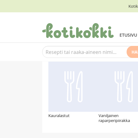
Kotik
ETUSIVU
HA
Suosittelemme myös
Kauralastut
Vaniljainen
raparperipiirakka