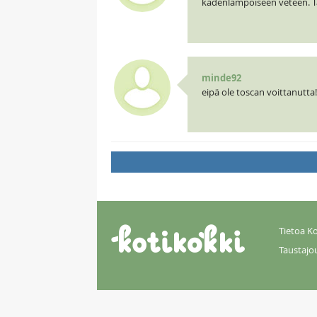
kädenlämpöiseen veteen. T
minde92
eipä ole toscan voittanutta!!
Tietoa Ko
Taustajo