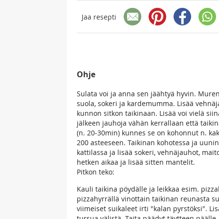
Jaa resepti
Ohje
Sulata voi ja anna sen jäähtyä hyvin. Mure
suola, sokeri ja kardemumma. Lisää vehnäjau
kunnon sitkon taikinaan. Lisää voi vielä sii
jälkeen jauhoja vähän kerrallaan että taikina
(n. 20-30min) kunnes se on kohonnut n. kak
200 asteeseen. Taikinan kohotessa ja uunin
kattilassa ja lisää sokeri, vehnäjauhot, mait
hetken aikaa ja lisää sitten mantelit.
Pitkon teko:
Kauli taikina pöydälle ja leikkaa esim. pizza
pizzahyrrällä vinottain taikinan reunasta s
viimeiset suikaleet irti "kalan pyrstöksi". Li
tursua välistä. Taita päädyt täytteen päälle.