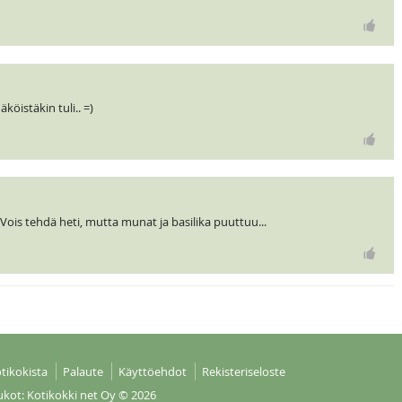
köistäkin tuli.. =)
Vois tehdä heti, mutta munat ja basilika puuttuu...
tikokista
Palaute
Käyttöehdot
Rekisteriseloste
ukot: Kotikokki net Oy
© 2026