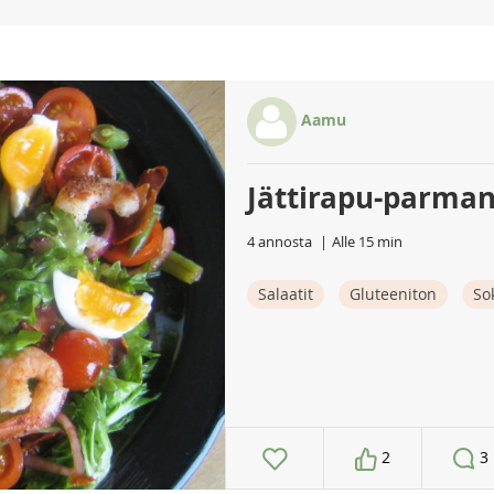
Aamu
Jättirapu-parman
4 annosta
Alle 15 min
Salaatit
Gluteeniton
So
2
3