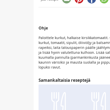
Ohje
Paloittele kurkut, halkaise kirsikkatomaatit
kurkut, tomaatit, sipulit, öliiviöljy ja balsa
rapeiksi, laita talouspaperin päälle jäähty
ja lisää hyvin valutettuna kulhoon. Lisää sal
kuumalla pannulla (parmankinkusta jääneess
kauniin värisiksi ja mausta suolalla ja pipp
lopuksi ravut.
Samankaltaisia reseptejä