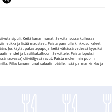
. siivuta sipuli. Keitä kananmunat. Sekoita isossa kulhossa
miviinietikka ja lisää mausteet. Paista pannulla kinkkusuikaleet
mään. Jos käytät pakastepapuja, keitä vähässä vedessä kypsiksi
aatinlehdet ja basilikakulhoon. Sekoittele. Paista lopuksi
ä rasvassa) oliiviöljyssä ravut. Paista molemmin puolin
urilla. Pilko kananmunat salaatin päälle, lisää parmankinkku ja