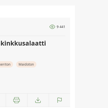
9 441
kinkkusalaatti
keriton
Maidoton