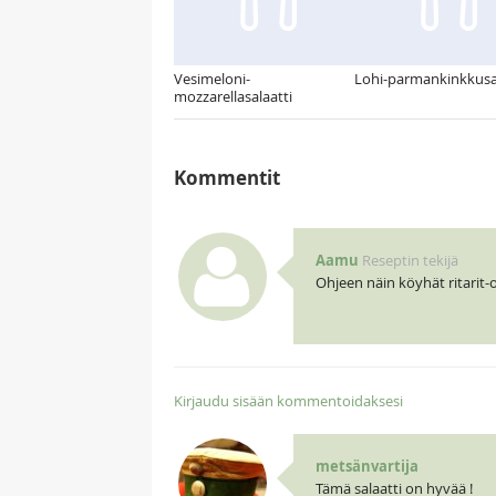
Vesimeloni-
Lohi-parmankinkkusal
mozzarellasalaatti
Kommentit
Aamu
Reseptin tekijä
Ohjeen näin köyhät ritarit-o
Kirjaudu sisään kommentoidaksesi
metsänvartija
Tämä salaatti on hyvää !