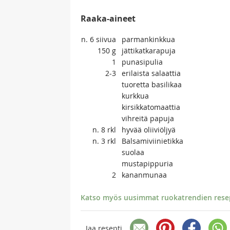
Raaka-aineet
n. 6
siivua
parmankinkkua
150
g
jättikatkarapuja
1
punasipulia
2-3
erilaista salaattia
tuoretta basilikaa
kurkkua
kirsikkatomaattia
vihreitä papuja
n. 8
rkl
hyvää oliiviöljyä
n. 3
rkl
Balsamiviinietikka
suolaa
mustapippuria
2
kananmunaa
Katso myös uusimmat ruokatrendien resept
Jaa resepti