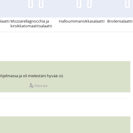
aatti
Mozzarellagnocchia ja
Halloumimansikkasalaatti
Broilerisalaatti
kirsikkatomaattisalaatti
hjelmassa ja oli mielestäni hyvää :o)
Seuraa