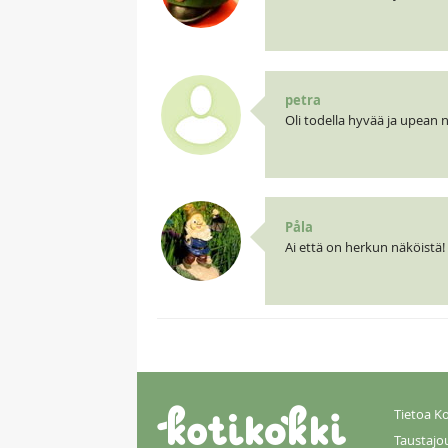
petra
Oli todella hyvää ja upean nä
Påla
Ai että on herkun näköistä! 
Tietoa Ko
Taustajo