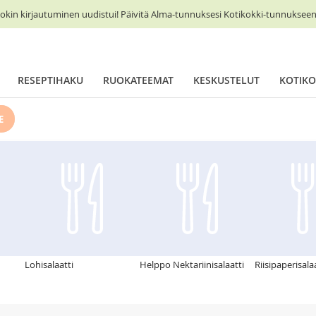
okin kirjautuminen uudistui! Päivitä Alma-tunnuksesi Kotikokki-tunnukseen 
RESEPTIHAKU
RUOKATEEMAT
KESKUSTELUT
KOTIKO
E
Lohisalaatti
Helppo Nektariinisalaatti
Riisipaperisalaa