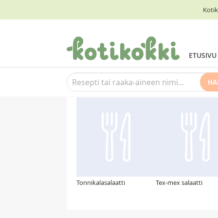
Kotik
ETUSIVU
HA
Suosittelemme myös
Tonnikalasalaatti
Tex-mex salaatti