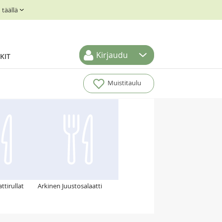
täällä
Kirjaudu
KIT
Muistitaulu
ttirullat
Arkinen Juustosalaatti