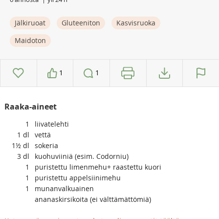
Jälkiruoat
Gluteeniton
Kasvisruoka
Maidoton
1
1
Raaka-aineet
1
liivatelehti
1
dl
vettä
1½
dl
sokeria
3
dl
kuohuviiniä (esim. Codorniu)
1
puristettu limenmehu+ raastettu kuori
1
puristettu appelsiinimehu
1
munanvalkuainen
ananaskirsikoita (ei välttämättömiä)