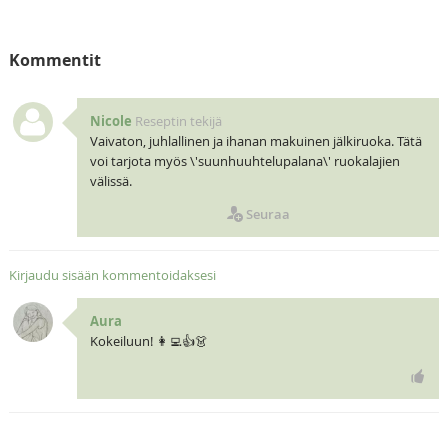
Kommentit
Nicole
Reseptin tekijä
Vaivaton, juhlallinen ja ihanan makuinen jälkiruoka. Tätä
voi tarjota myös \'suunhuuhtelupalana\' ruokalajien
välissä.
Seuraa
Kirjaudu sisään kommentoidaksesi
Aura
Kokeiluun! 👩‍💻👍👗