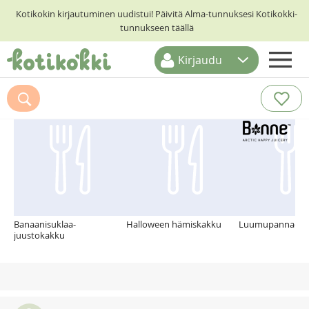
Kotikokin kirjautuminen uudistui! Päivitä Alma-tunnuksesi Kotikokki-
tunnukseen täällä
Kirjaudu
ETUSIVU
Suosittelemme myös
RESEPTIHAKU
RUOKATEEMAT
KESKUSTELUT
KOTIKOKIT
Banaanisuklaa-
Halloween hämiskakku
Luumupannacot
juustokakku