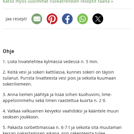
Katso myös uusimmat ruokatrendien reseptit täältä »
Jaa resepti
Ohje
1. Liota liivatelehtea kylmässä vedessä n. 5 min.
2. Keitä vesi ja sokeri kattilassa, kunnes sokeri on täysin
sulanut. Purista liivatteesta vesi pois ja sekoita kuumaan
sokeriliemeen.
3. Anna liemen jäähtyä ja lisää siihen kuohuviini, lime-
appelsiinimehu sekä limen raastettua kuorta n. 2 tl.
4. Vatkaa valkuainen kevyeksi vaahdoksi ja kääntele muun
seoksen joukkoon.
5. Pakasta sorbettimassaa n. 6-7 t ja sekoita sitä muutaman
kerran pakastamisen aikana, niin rakenteesta tulee