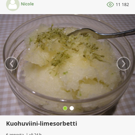
Nicole
11 182
‹
›
Kuohuviini-limesorbetti
6 annosta
yli 24 h